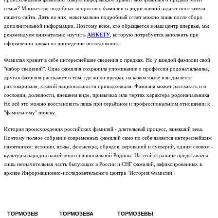
семьи? Множество подобных вопросов о фамилии и родословной задают посетители
нашего сайта. Дать на них максимально подробный ответ можно лишь после сбора
дополнительной информации. Поэтому всем, кто обращается в наш центр впервые, мы
рекомендуем внимательно изучить
АНКЕТУ
, которую потребуется заполнить при
оформлении заявки на проведение исследования.
Фамилия хранит в себе интереснейшие сведения о предках. Но у каждой фамилии свой
"набор сведений". Одна фамилия сохранила упоминание о профессии родоначальника,
другая фамилия расскажет о том, где жили предки, на каком языке или диалекте
разговаривали, к какой национальности принадлежали. Фамилия может рассказать и о
сословии, должности, внешнем виде, привычках или чертах характера родоначальника.
Но всё это можно восстановить лишь при серьёзном и профессиональном отношении к
"фамильному" поиску.
История происхождения российских фамилий - длительный процесс, занявший века.
Поэтому полное собрание современных фамилий само по себе является интереснейшим
памятником: истории, языка, фольклора, обрядов, верований и суеверий, одним словом -
культуры народов нашей многонациональной Родины.
На этой странице представлена
лишь незначительная часть бытующих в России и СНГ фамилий, зафиксированных в
архиве Информационно-исследовательского центра "История Фамилии".
ТОРМОЗЕВ
ТОРМОЗЕВА
ТОРМОЗЕВЫ