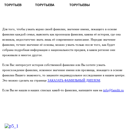
ТОРУТЬЕВ
ТОРУТЬЕВА
ТОРУТЬЕВЫ
Для того, чтобы узнать корни своей фамилии, значение имени, лежащего в основе
фамилии каждой семьи, выяснить как произошла фамилия, какова её история, где она
возникла, недостаточно знать лишь её современное написание. Нередко значение
фамилии, точнее значение её основы, можно узнать только после того, как будет
собрана подробная информация о национальности предков, в каком регионе они
проживали и многое другое.
Если Вас интересует история собственной фамилии или Вы хотите узнать
происхождение фамилии, исконное значение имени или прозвища, лежащего в основе
фамилии Вашего знакомого, то закажите индивидуальное исследование в нашем центре.
Это можно сделать на странице
ЗАКАЗАТЬ ФАМИЛЬНЫЙ ДИПЛОМ
.
Если Вы не нашли в наших списках какой-то фамилии, напишите нам на
info@familii.ru