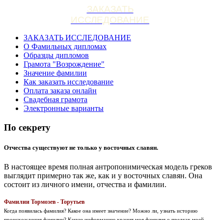
ЗАКАЗАТЬ
ИССЛЕДОВАНИЕ
ЗАКАЗАТЬ ИССЛЕДОВАНИЕ
О Фамильных дипломах
Образцы дипломов
Грамота "Возрождение"
Значение фамилии
Как заказать исследование
Оплата заказа онлайн
Свадебная грамота
Электронные варианты
По секрету
Отчества существуют не только у восточных славян.
В настоящее время полная антропонимическая модель греков
выглядит примерно так же, как и у восточных славян. Она
состоит из личного имени, отчества и фамилии.
Фамилии Тормозев - Торутьев
Когда появилась фамилия? Какое она имеет значение? Можно ли, узнать историю
происхождения фамилии? Какую информацию хранит моя фамилия о предках моей