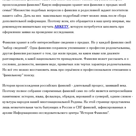
происхождения фамилии? Какую информацию хранит моя фамилия о предках моей
семьи? Множество подобных вопросов о фамилии и родословной задают посетители
нашего сайта. Дать на них максимально подробный ответ можно лишь после сбора
дополнительной информации. Поэтому всем, кто обращается в наш центр впервые, мы
рекомендуем внимательно изучить
АНКЕТУ
, которую потребуется заполнить при
оформлении заявки на проведение исследования.
Фамилия хранит в себе интереснейшие сведения о предках. Но у каждой фамилии свой
"набор сведений". Одна фамилия сохранила упоминание о профессии родоначальника,
другая фамилия расскажет о том, где жили предки, на каком языке или диалекте
разговаривали, к какой национальности принадлежали. Фамилия может рассказать и о
сословии, должности, внешнем виде, привычках или чертах характера родоначальника.
Но всё это можно восстановить лишь при серьёзном и профессиональном отношении к
"фамильному" поиску.
История происхождения российских фамилий - длительный процесс, занявший века.
Поэтому полное собрание современных фамилий само по себе является интереснейшим
памятником: истории, языка, фольклора, обрядов, верований и суеверий, одним словом -
культуры народов нашей многонациональной Родины.
На этой странице представлена
лишь незначительная часть бытующих в России и СНГ фамилий, зафиксированных в
архиве Информационно-исследовательского центра "История Фамилии".