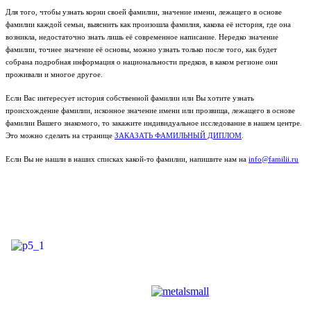
Для того, чтобы узнать корни своей фамилии, значение имени, лежащего в основе
фамилии каждой семьи, выяснить как произошла фамилия, какова её история, где она
возникла, недостаточно знать лишь её современное написание. Нередко значение
фамилии, точнее значение её основы, можно узнать только после того, как будет
собрана подробная информация о национальности предков, в каком регионе они
проживали и многое другое.
Если Вас интересует история собственной фамилии или Вы хотите узнать
происхождение фамилии, исконное значение имени или прозвища, лежащего в основе
фамилии Вашего знакомого, то закажите индивидуальное исследование в нашем центре.
Это можно сделать на странице
ЗАКАЗАТЬ ФАМИЛЬНЫЙ ДИПЛОМ
.
Если Вы не нашли в наших списках какой-то фамилии, напишите нам на
info@familii.ru