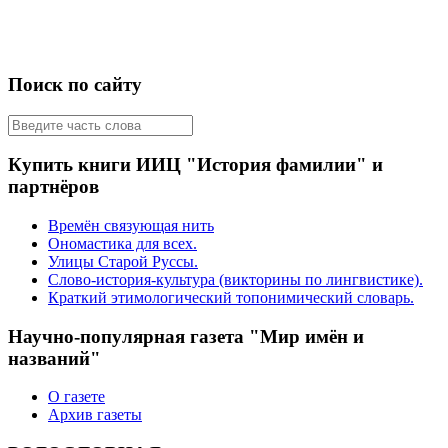
Поиск по сайту
Купить книги ИИЦ "История фамилии" и
партнёров
Времён связующая нить
Ономастика для всех.
Улицы Старой Руссы.
Слово-история-культура (викторины по лингвистике).
Краткий этимологический топонимический словарь.
Научно-популярная газета "Мир имён и
названий"
О газете
Архив газеты