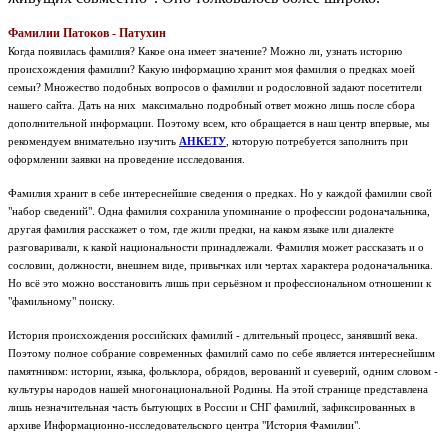
Фамилии Патоков - Патухин
Когда появилась фамилия? Какое она имеет значение? Можно ли, узнать историю
происхождения фамилии? Какую информацию хранит моя фамилия о предках моей
семьи? Множество подобных вопросов о фамилии и родословной задают посетители
нашего сайта. Дать на них максимально подробный ответ можно лишь после сбора
дополнительной информации. Поэтому всем, кто обращается в наш центр впервые, мы
рекомендуем внимательно изучить
АНКЕТУ
, которую потребуется заполнить при
оформлении заявки на проведение исследования.
Фамилия хранит в себе интереснейшие сведения о предках. Но у каждой фамилии свой
"набор сведений". Одна фамилия сохранила упоминание о профессии родоначальника,
другая фамилия расскажет о том, где жили предки, на каком языке или диалекте
разговаривали, к какой национальности принадлежали. Фамилия может рассказать и о
сословии, должности, внешнем виде, привычках или чертах характера родоначальника.
Но всё это можно восстановить лишь при серьёзном и профессиональном отношении к
"фамильному" поиску.
История происхождения российских фамилий - длительный процесс, занявший века.
Поэтому полное собрание современных фамилий само по себе является интереснейшим
памятником: истории, языка, фольклора, обрядов, верований и суеверий, одним словом -
культуры народов нашей многонациональной Родины.
На этой странице представлена
лишь незначительная часть бытующих в России и СНГ фамилий, зафиксированных в
архиве Информационно-исследовательского центра "История Фамилии".