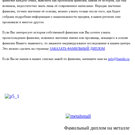
фамилии каждой семьи, выяснить как произошла фамилия, какова её история, где она
возникла, недостаточно знать лишь её современное написание. Нередко значение
фамилии, точнее значение её основы, можно узнать только после того, как будет
собрана подробная информация о национальности предков, в каком регионе они
проживали и многое другое.
Если Вас интересует история собственной фамилии или Вы хотите узнать
происхождение фамилии, исконное значение имени или прозвища, лежащего в основе
фамилии Вашего знакомого, то закажите индивидуальное исследование в нашем центре.
Это можно сделать на странице
ЗАКАЗАТЬ ФАМИЛЬНЫЙ ДИПЛОМ
.
Если Вы не нашли в наших списках какой-то фамилии, напишите нам на
info@familii.ru
Фамильный диплом на металле