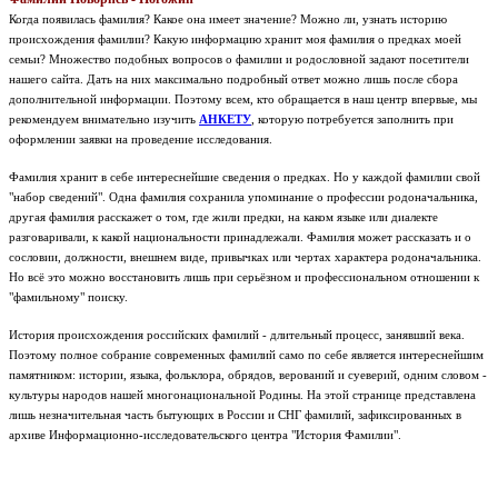
Когда появилась фамилия? Какое она имеет значение? Можно ли, узнать историю
происхождения фамилии? Какую информацию хранит моя фамилия о предках моей
семьи? Множество подобных вопросов о фамилии и родословной задают посетители
нашего сайта. Дать на них максимально подробный ответ можно лишь после сбора
дополнительной информации. Поэтому всем, кто обращается в наш центр впервые, мы
рекомендуем внимательно изучить
АНКЕТУ
, которую потребуется заполнить при
оформлении заявки на проведение исследования.
Фамилия хранит в себе интереснейшие сведения о предках. Но у каждой фамилии свой
"набор сведений". Одна фамилия сохранила упоминание о профессии родоначальника,
другая фамилия расскажет о том, где жили предки, на каком языке или диалекте
разговаривали, к какой национальности принадлежали. Фамилия может рассказать и о
сословии, должности, внешнем виде, привычках или чертах характера родоначальника.
Но всё это можно восстановить лишь при серьёзном и профессиональном отношении к
"фамильному" поиску.
История происхождения российских фамилий - длительный процесс, занявший века.
Поэтому полное собрание современных фамилий само по себе является интереснейшим
памятником: истории, языка, фольклора, обрядов, верований и суеверий, одним словом -
культуры народов нашей многонациональной Родины.
На этой странице представлена
лишь незначительная часть бытующих в России и СНГ фамилий, зафиксированных в
архиве Информационно-исследовательского центра "История Фамилии".