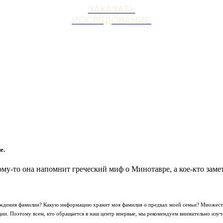
ЗАКАЗАТЬ
ИССЛЕДОВАНИЕ
е.
ому-то она напомнит греческий миф о Минотавре, а кое-кто зам
хождения фамилии? Какую информацию хранит моя фамилия о предках моей семьи? Множеств
и. Поэтому всем, кто обращается в наш центр впервые, мы рекомендуем внимательно изу