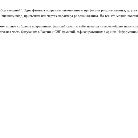
бор сведений". Одна фамилия сохранила упоминание о профессии родоначальника, другая фа
, внешнем виде, привычках или чертах характера родоначальника. Но всё это можно восст
му полное собрание современных фамилий само по себе является интереснейшим памятником
ительная часть бытующих в России и СНГ фамилий, зафиксированных в архиве Информацион