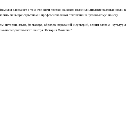
милия расскажет о том, где жили предки, на каком языке или диалекте разговаривали, к
ановить лишь при серьёзном и профессиональном отношении к "фамильному" поиску.
: истории, языка, фольклора, обрядов, верований и суеверий, одним словом - культуры
но-исследовательского центра "История Фамилии".