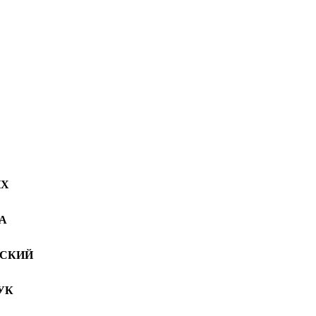
ИХ
А
СКИЙ
УК