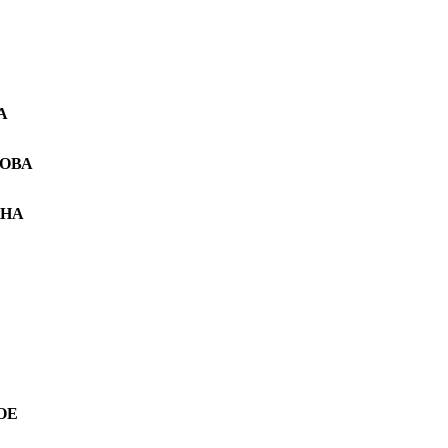
А
ОВА
НА
ОЕ