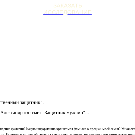
ЗАКАЗАТЬ
ИССЛЕДОВАНИЕ
ественный защитник".
я Александр означает "Защитник мужчин"...
хождения фамилии? Какую информацию хранит моя фамилия о предках моей семьи? Множеств
и. Поэтому всем, кто обращается в наш центр впервые, мы рекомендуем внимательно изу