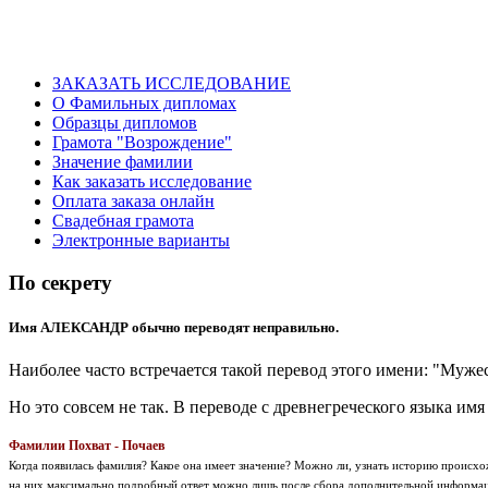
ЗАКАЗАТЬ ИССЛЕДОВАНИЕ
О Фамильных дипломах
Образцы дипломов
Грамота "Возрождение"
Значение фамилии
Как заказать исследование
Оплата заказа онлайн
Свадебная грамота
Электронные варианты
По секрету
Имя АЛЕКСАНДР обычно переводят неправильно.
Наиболее часто встречается такой перевод этого имени: "Муж
Но это совсем не так. В переводе с древнегреческого языка им
Фамилии Похват - Почаев
Когда появилась фамилия? Какое она имеет значение? Можно ли, узнать историю проис
на них максимально подробный ответ можно лишь после сбора дополнительной информаци