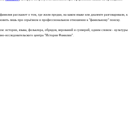
милия расскажет о том, где жили предки, на каком языке или диалекте разговаривали, к
ановить лишь при серьёзном и профессиональном отношении к "фамильному" поиску.
: истории, языка, фольклора, обрядов, верований и суеверий, одним словом - культуры
но-исследовательского центра "История Фамилии".