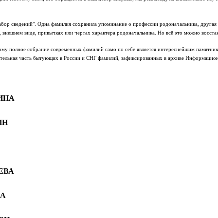
бор сведений". Одна фамилия сохранила упоминание о профессии родоначальника, другая фа
, внешнем виде, привычках или чертах характера родоначальника. Но всё это можно восст
му полное собрание современных фамилий само по себе является интереснейшим памятником
ительная часть бытующих в России и СНГ фамилий, зафиксированных в архиве Информацион
ИНА
ИН
ЕВА
А