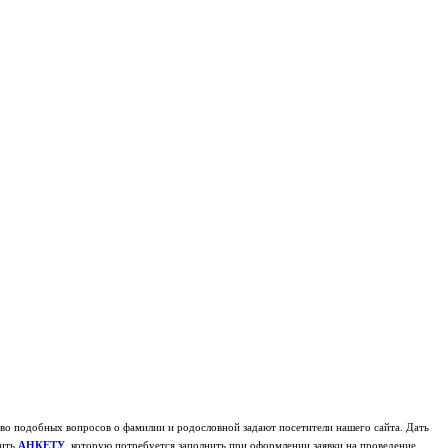
о подобных вопросов о фамилии и родословной задают посетители нашего сайта. Дать
чить
АНКЕТУ
, которую потребуется заполнить при оформлении заявки на проведение