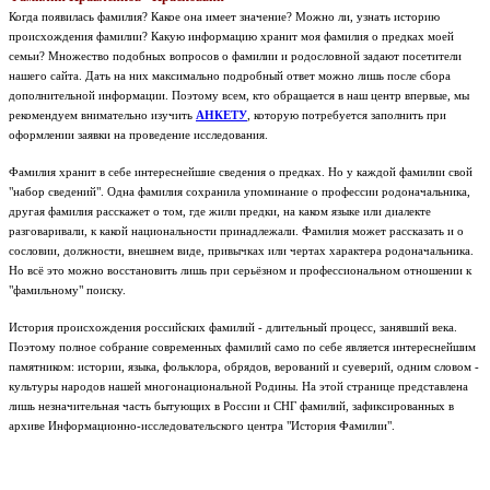
Когда появилась фамилия? Какое она имеет значение? Можно ли, узнать историю
происхождения фамилии? Какую информацию хранит моя фамилия о предках моей
семьи? Множество подобных вопросов о фамилии и родословной задают посетители
нашего сайта. Дать на них максимально подробный ответ можно лишь после сбора
дополнительной информации. Поэтому всем, кто обращается в наш центр впервые, мы
рекомендуем внимательно изучить
АНКЕТУ
, которую потребуется заполнить при
оформлении заявки на проведение исследования.
Фамилия хранит в себе интереснейшие сведения о предках. Но у каждой фамилии свой
"набор сведений". Одна фамилия сохранила упоминание о профессии родоначальника,
другая фамилия расскажет о том, где жили предки, на каком языке или диалекте
разговаривали, к какой национальности принадлежали. Фамилия может рассказать и о
сословии, должности, внешнем виде, привычках или чертах характера родоначальника.
Но всё это можно восстановить лишь при серьёзном и профессиональном отношении к
"фамильному" поиску.
История происхождения российских фамилий - длительный процесс, занявший века.
Поэтому полное собрание современных фамилий само по себе является интереснейшим
памятником: истории, языка, фольклора, обрядов, верований и суеверий, одним словом -
культуры народов нашей многонациональной Родины.
На этой странице представлена
лишь незначительная часть бытующих в России и СНГ фамилий, зафиксированных в
архиве Информационно-исследовательского центра "История Фамилии".