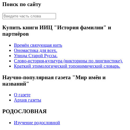
Поиск по сайту
Купить книги ИИЦ "История фамилии" и
партнёров
Времён связующая нить
Ономастика для всех.
Улицы Старой Руссы.
Слово-история-культура (викторины по лингвистике).
Краткий этимологический топонимический словарь.
Научно-популярная газета "Мир имён и
названий"
О газете
Архив газеты
РОДОСЛОВНАЯ
Изучение родословной