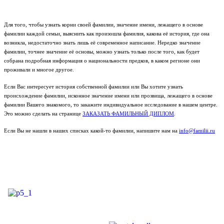
Для того, чтобы узнать корни своей фамилии, значение имени, лежащего в основе
фамилии каждой семьи, выяснить как произошла фамилия, какова её история, где она
возникла, недостаточно знать лишь её современное написание. Нередко значение
фамилии, точнее значение её основы, можно узнать только после того, как будет
собрана подробная информация о национальности предков, в каком регионе они
проживали и многое другое.
Если Вас интересует история собственной фамилии или Вы хотите узнать
происхождение фамилии, исконное значение имени или прозвища, лежащего в основе
фамилии Вашего знакомого, то закажите индивидуальное исследование в нашем центре.
Это можно сделать на странице
ЗАКАЗАТЬ ФАМИЛЬНЫЙ ДИПЛОМ
.
Если Вы не нашли в наших списках какой-то фамилии, напишите нам на
info@familii.ru