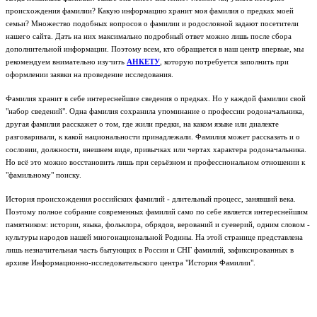
происхождения фамилии? Какую информацию хранит моя фамилия о предках моей
семьи? Множество подобных вопросов о фамилии и родословной задают посетители
нашего сайта. Дать на них максимально подробный ответ можно лишь после сбора
дополнительной информации. Поэтому всем, кто обращается в наш центр впервые, мы
рекомендуем внимательно изучить
АНКЕТУ
, которую потребуется заполнить при
оформлении заявки на проведение исследования.
Фамилия хранит в себе интереснейшие сведения о предках. Но у каждой фамилии свой
"набор сведений". Одна фамилия сохранила упоминание о профессии родоначальника,
другая фамилия расскажет о том, где жили предки, на каком языке или диалекте
разговаривали, к какой национальности принадлежали. Фамилия может рассказать и о
сословии, должности, внешнем виде, привычках или чертах характера родоначальника.
Но всё это можно восстановить лишь при серьёзном и профессиональном отношении к
"фамильному" поиску.
История происхождения российских фамилий - длительный процесс, занявший века.
Поэтому полное собрание современных фамилий само по себе является интереснейшим
памятником: истории, языка, фольклора, обрядов, верований и суеверий, одним словом -
культуры народов нашей многонациональной Родины.
На этой странице представлена
лишь незначительная часть бытующих в России и СНГ фамилий, зафиксированных в
архиве Информационно-исследовательского центра "История Фамилии".