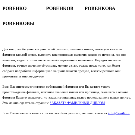
РОВЕНКО
РОВЕНКОВ
РОВЕНКОВА
РОВЕНКОВЫ
Для того, чтобы узнать корни своей фамилии, значение имени, лежащего в основе
фамилии каждой семьи, выяснить как произошла фамилия, какова её история, где она
возникла, недостаточно знать лишь её современное написание. Нередко значение
фамилии, точнее значение её основы, можно узнать только после того, как будет
собрана подробная информация о национальности предков, в каком регионе они
проживали и многое другое.
Если Вас интересует история собственной фамилии или Вы хотите узнать
происхождение фамилии, исконное значение имени или прозвища, лежащего в основе
фамилии Вашего знакомого, то закажите индивидуальное исследование в нашем центре.
Это можно сделать на странице
ЗАКАЗАТЬ ФАМИЛЬНЫЙ ДИПЛОМ
.
Если Вы не нашли в наших списках какой-то фамилии, напишите нам на
info@familii.ru