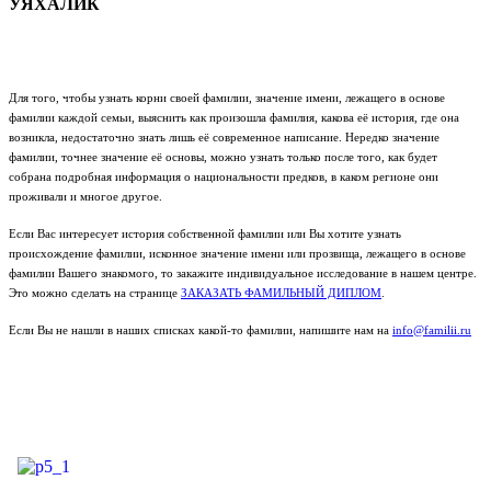
УЯХАЛИК
Для того, чтобы узнать корни своей фамилии, значение имени, лежащего в основе
фамилии каждой семьи, выяснить как произошла фамилия, какова её история, где она
возникла, недостаточно знать лишь её современное написание. Нередко значение
фамилии, точнее значение её основы, можно узнать только после того, как будет
собрана подробная информация о национальности предков, в каком регионе они
проживали и многое другое.
Если Вас интересует история собственной фамилии или Вы хотите узнать
происхождение фамилии, исконное значение имени или прозвища, лежащего в основе
фамилии Вашего знакомого, то закажите индивидуальное исследование в нашем центре.
Это можно сделать на странице
ЗАКАЗАТЬ ФАМИЛЬНЫЙ ДИПЛОМ
.
Если Вы не нашли в наших списках какой-то фамилии, напишите нам на
info@familii.ru