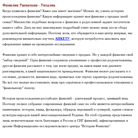
Фамилии Ушматкин - Уяхалик
Когда появилась фамилия? Какое она имеет значение? Можно ли, узнать историю
происхождения фамилии? Какую информацию хранит моя фамилия о предках моей
семьи? Множество подобных вопросов о фамилии и родословной задают посетители
нашего сайта. Дать на них максимально подробный ответ можно лишь после сбора
дополнительной информации. Поэтому всем, кто обращается в наш центр впервые, мы
рекомендуем внимательно изучить
АНКЕТУ
, которую потребуется заполнить при
оформлении заявки на проведение исследования.
Фамилия хранит в себе интереснейшие сведения о предках. Но у каждой фамилии свой
"набор сведений". Одна фамилия сохранила упоминание о профессии родоначальника,
другая фамилия расскажет о том, где жили предки, на каком языке или диалекте
разговаривали, к какой национальности принадлежали. Фамилия может рассказать и о
сословии, должности, внешнем виде, привычках или чертах характера родоначальника.
Но всё это можно восстановить лишь при серьёзном и профессиональном отношении к
"фамильному" поиску.
История происхождения российских фамилий - длительный процесс, занявший века.
Поэтому полное собрание современных фамилий само по себе является интереснейшим
памятником: истории, языка, фольклора, обрядов, верований и суеверий, одним словом -
культуры народов нашей многонациональной Родины.
На этой странице представлена
лишь незначительная часть бытующих в России и СНГ фамилий, зафиксированных в
архиве Информационно-исследовательского центра "История Фамилии".