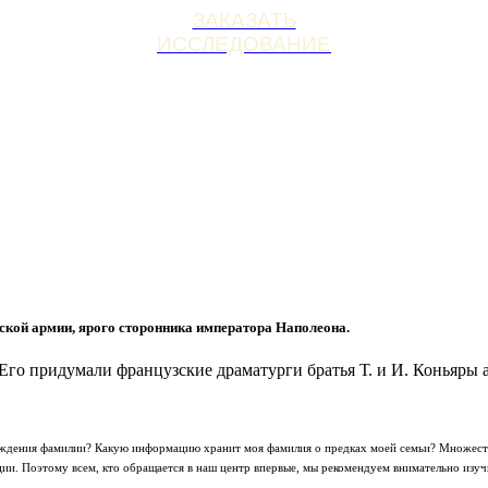
ЗАКАЗАТЬ
ИССЛЕДОВАНИЕ
кой армии, ярого сторонника императора Наполеона.
. Его придумали французские драматурги братья Т. и И. Коньяры
хождения фамилии? Какую информацию хранит моя фамилия о предках моей семьи? Множеств
и. Поэтому всем, кто обращается в наш центр впервые, мы рекомендуем внимательно изу