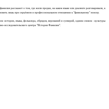
милия расскажет о том, где жили предки, на каком языке или диалекте разговаривали, к
ановить лишь при серьёзном и профессиональном отношении к "фамильному" поиску.
: истории, языка, фольклора, обрядов, верований и суеверий, одним словом - культуры
но-исследовательского центра "История Фамилии".