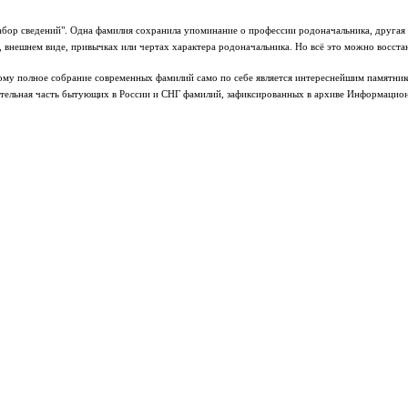
бор сведений". Одна фамилия сохранила упоминание о профессии родоначальника, другая фа
, внешнем виде, привычках или чертах характера родоначальника. Но всё это можно восст
му полное собрание современных фамилий само по себе является интереснейшим памятником
ительная часть бытующих в России и СНГ фамилий, зафиксированных в архиве Информацион