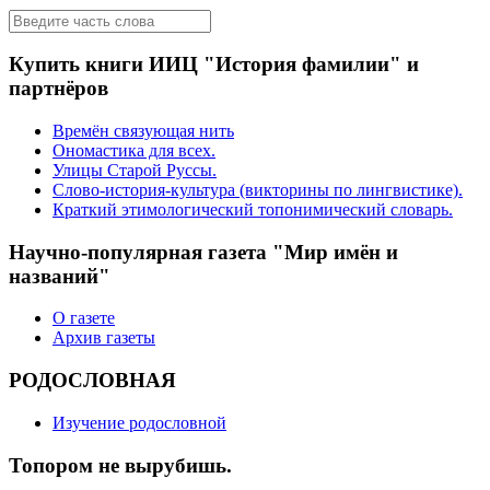
Купить книги ИИЦ "История фамилии" и
партнёров
Времён связующая нить
Ономастика для всех.
Улицы Старой Руссы.
Слово-история-культура (викторины по лингвистике).
Краткий этимологический топонимический словарь.
Научно-популярная газета "Мир имён и
названий"
О газете
Архив газеты
РОДОСЛОВНАЯ
Изучение родословной
Топором не вырубишь.