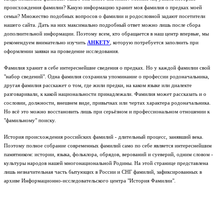
происхождения фамилии? Какую информацию хранит моя фамилия о предках моей
семьи? Множество подобных вопросов о фамилии и родословной задают посетители
нашего сайта. Дать на них максимально подробный ответ можно лишь после сбора
дополнительной информации. Поэтому всем, кто обращается в наш центр впервые, мы
рекомендуем внимательно изучить
АНКЕТУ
, которую потребуется заполнить при
оформлении заявки на проведение исследования.
Фамилия хранит в себе интереснейшие сведения о предках. Но у каждой фамилии свой
"набор сведений". Одна фамилия сохранила упоминание о профессии родоначальника,
другая фамилия расскажет о том, где жили предки, на каком языке или диалекте
разговаривали, к какой национальности принадлежали. Фамилия может рассказать и о
сословии, должности, внешнем виде, привычках или чертах характера родоначальника.
Но всё это можно восстановить лишь при серьёзном и профессиональном отношении к
"фамильному" поиску.
История происхождения российских фамилий - длительный процесс, занявший века.
Поэтому полное собрание современных фамилий само по себе является интереснейшим
памятником: истории, языка, фольклора, обрядов, верований и суеверий, одним словом -
культуры народов нашей многонациональной Родины.
На этой странице представлена
лишь незначительная часть бытующих в России и СНГ фамилий, зафиксированных в
архиве Информационно-исследовательского центра "История Фамилии".