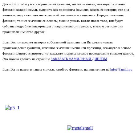
Для того, чтобы узнать корни своей фамилии, значение имени, лежащего в основе
фамилии каждой семьи, выяснить как произошла фамилия, какова её история, где она
возникла, недостаточно знать лишь её современное написание. Нередко значение
фамилии, точнее значение её основы, можно узнать только после того, как будет
собрана подробная информация о национальности предков, в каком регионе они
проживали и многое другое.
Если Вас интересует история собственной фамилии или Вы хотите узнать
происхождение фамилии, исконное значение имени или прозвища, лежащего в основе
фамилии Вашего знакомого, то закажите индивидуальное исследование в нашем центре.
Это можно сделать на странице
ЗАКАЗАТЬ ФАМИЛЬНЫЙ ДИПЛОМ
.
Если Вы не нашли в наших списках какой-то фамилии, напишите нам на
info@familii.ru