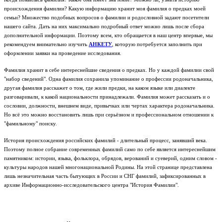
происхождения фамилии? Какую информацию хранит моя фамилия о предках моей
семьи? Множество подобных вопросов о фамилии и родословной задают посетители
нашего сайта. Дать на них максимально подробный ответ можно лишь после сбора
дополнительной информации. Поэтому всем, кто обращается в наш центр впервые, мы
рекомендуем внимательно изучить
АНКЕТУ
, которую потребуется заполнить при
оформлении заявки на проведение исследования.
Фамилия хранит в себе интереснейшие сведения о предках. Но у каждой фамилии свой
"набор сведений". Одна фамилия сохранила упоминание о профессии родоначальника,
другая фамилия расскажет о том, где жили предки, на каком языке или диалекте
разговаривали, к какой национальности принадлежали. Фамилия может рассказать и о
сословии, должности, внешнем виде, привычках или чертах характера родоначальника.
Но всё это можно восстановить лишь при серьёзном и профессиональном отношении к
"фамильному" поиску.
История происхождения российских фамилий - длительный процесс, занявший века.
Поэтому полное собрание современных фамилий само по себе является интереснейшим
памятником: истории, языка, фольклора, обрядов, верований и суеверий, одним словом -
культуры народов нашей многонациональной Родины.
На этой странице представлена
лишь незначительная часть бытующих в России и СНГ фамилий, зафиксированных в
архиве Информационно-исследовательского центра "История Фамилии".