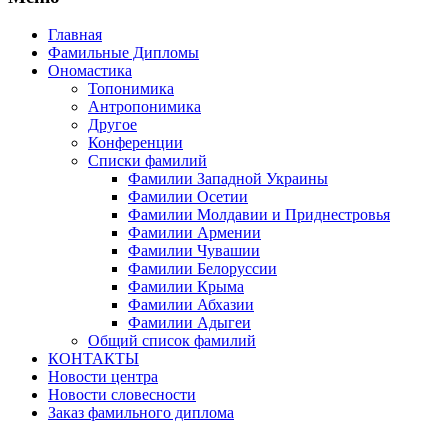
Главная
Фамильные Дипломы
Ономастика
Топонимика
Антропонимика
Другое
Конференции
Списки фамилий
Фамилии Западной Украины
Фамилии Осетии
Фамилии Молдавии и Приднестровья
Фамилии Армении
Фамилии Чувашии
Фамилии Белоруссии
Фамилии Крыма
Фамилии Абхазии
Фамилии Адыгеи
Общий список фамилий
КОНТАКТЫ
Новости центра
Новости словесности
Заказ фамильного диплома