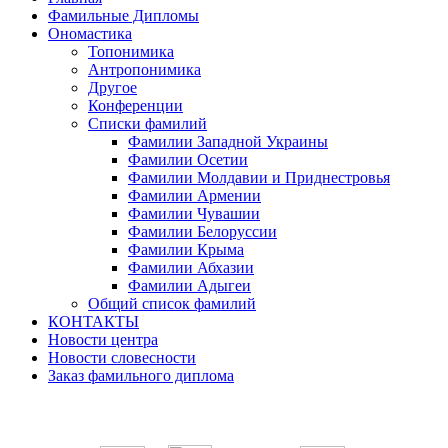
Фамильные Дипломы
Ономастика
Топонимика
Антропонимика
Другое
Конференции
Списки фамилий
Фамилии Западной Украины
Фамилии Осетии
Фамилии Молдавии и Приднестровья
Фамилии Армении
Фамилии Чувашии
Фамилии Белоруссии
Фамилии Крыма
Фамилии Абхазии
Фамилии Адыгеи
Общий список фамилий
КОНТАКТЫ
Новости центра
Новости словесности
Заказ фамильного диплома