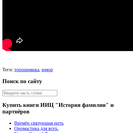
Теги:
топонимика
,
юмор
Поиск по сайту
Купить книги ИИЦ "История фамилии" и
партнёров
Времён связующая нить
Ономастика для всех.