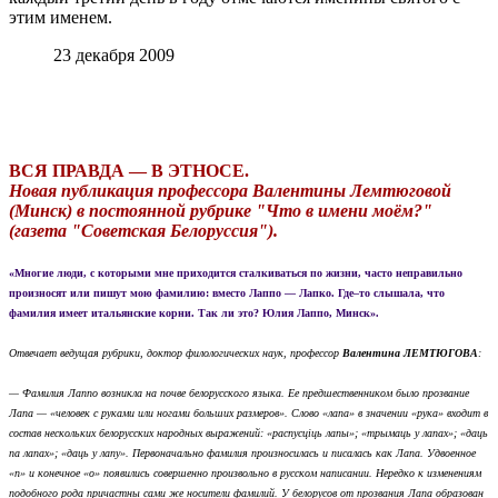
этим именем.
23 декабря 2009
ВСЯ ПРАВДА — В ЭТНОСЕ.
Новая публикация профессора Валентины Лемтюговой
(Минск) в постоянной рубрике "Что в имени моём?"
(газета "Советская Белоруссия").
«Многие люди, с которыми мне приходится сталкиваться по жизни, часто неправильно
произносят или пишут мою фамилию: вместо Лаппо — Лапко. Где–то слышала, что
фамилия имеет итальянские корни. Так ли это?
Юлия Лаппо, Минск».
Отвечает ведущая рубрики, доктор филологических наук, профессор
Валентина ЛЕМТЮГОВА
:
— Фамилия Лаппо возникла на почве белорусского языка. Ее предшественником было прозвание
Лапа — «человек с руками или ногами больших размеров». Слово «лапа» в значении «рука» входит в
состав нескольких белорусских народных выражений: «распусцiць лапы»; «трымаць у лапах»; «даць
па лапах»; «даць у лапу». Первоначально фамилия произносилась и писалась как Лапа. Удвоенное
«п» и конечное «о» появились совершенно произвольно в русском написании. Нередко к изменениям
подобного рода причастны сами же носители фамилий. У белорусов от прозвания Лапа образован