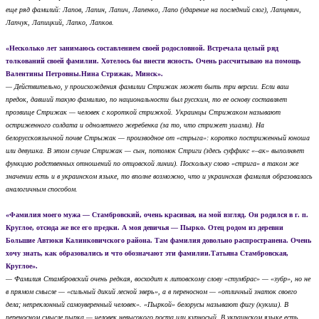
еще ряд фамилий: Лапов, Лапин, Лапич, Лапенко, Лапо (ударение на последний слог), Лапцевич,
Лапчук, Лапицкий, Лапко, Лапков.
«Несколько лет занимаюсь составлением своей родословной. Встречала целый ряд
толкований своей фамилии. Хотелось бы внести ясность. Очень рассчитываю на помощь
Валентины Петровны.
Нина Стрижак, Минск».
— Действительно, у происхождения фамилии Стрижак может быть три версии. Если ваш
предок, давший такую фамилию, по национальности был русским, то ее основу составляет
прозвище Стрижак — человек с короткой стрижкой. Украинцы Стрижаком называют
остриженного солдата и однолетнего жеребенка (за то, что стрижет ушами). На
белорусскоязычной почве Стрыжак — производное от «стрыга»: коротко постриженный юноша
или девушка. В этом случае Стрижак — сын, потомок Стриги (здесь суффикс «–ак» выполняет
функцию родственных отношений по отцовской линии). Поскольку слово «стрига» в таком же
значении есть и в украинском языке, то вполне возможно, что и украинская фамилия образовалась
аналогичным способом.
«Фамилия моего мужа — Стамбровский, очень красивая, на мой взгляд. Он родился в г. п.
Круглое, отсюда же все его предки. А моя девичья — Пырко. Отец родом из деревни
Большие Автюки Калинковичского района. Там фамилия довольно распространена. Очень
хочу знать, как образовались и что обозначают эти фамилии.
Татьяна Стамбровская,
Круглое».
— Фамилия Стамбровский очень редкая, восходит к литовскому слову «стумбрас» — «зубр», но не
в прямом смысле — «сильный дикий лесной зверь», а в переносном — «отличный знаток своего
дела; непреклонный самоуверенный человек».
«Пыркой» белорусы называют фигу (кукиш). В
переносном смысле пырка — человек невысокого роста или курносый. В украинском языке есть