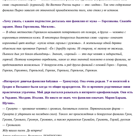
слово «пырконосый» (курносый). На Востоке России пырка — это «индюк». Так что содержание
фамилии Пырко зависит от этнической принадлежности того, кто стоял у ее истоков.
«Хочу узнать, с каким подтекстом досталась мне фамилия от мужа — Гореликова. Спасибо
заранее.
Инна Гореликова, Могилев».
— В одних местностях Гореликом называют потерпевшего от пожара, в других — человека с
коричневым оттенком кожи. В некоторых белорусских диалектах слово «гарэлы» означает
коричневый цвет вообще: «купiла нiтак гарэлых i ружовых». А жительница одной деревни
объяснила так прозвание Горелый: «Ён i ўпраўду гарэлы. Нi старому, нi малому не зважыць.
Пьянога дык усе бокам абыходзяць». Значит, «горелый» — это еще человек и задиристый,
горячий. Поэтому конкретно определить, какое из этих значений положено в основу фамилии, не
представляется возможным. У белорусов есть и ряд других фамилий с основой Горел–: Горелов,
Горелин, Гороленко, Горельский, Горелик, Горелька, Горельчик, Горелкин.
«Интересует девичья фамилия бабушки — Гримуто(а). Она очень редкая. У ее носителей в
Гродно и Вильнюсе были когда–то общие прародители. Но со временем родственные связи
практически утрачены. Мой дядя пытался разыскать в интернете однофамильцев. Они есть
в Украине, Молдове, Италии. Но никто не знает, что фамилия означает.
Мария Барыш,
Щучин».
— Гримуто — прозвание человека с громким, басовитым голосом. Первоначальная форма —
Гримута (с ударением на последнем слоге). Такого же происхождения и белорусские фамилии Гром,
Громов, Громыко, Громчук, Громович, а также украинские Гримайло, Гримоть, Горлай, русская
— Громыхало.
Жду ваших писем. До встречи!
Автор публикации: Валентина ЛЕМТЮГОВА