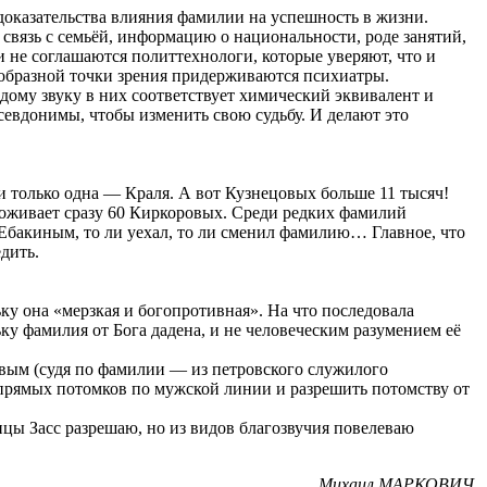
доказательства влияния фамилии на успешность в жизни.
связь с семьёй, информацию о национальности, роде занятий,
и не соглашаются политтехнологи, которые уверяют, что и
еобразной точки зрения придерживаются психиатры.
му звуку в них соответствует химический эквивалент и
псевдонимы, чтобы изменить свою судьбу. И делают это
и только одна — Краля. А вот Кузнецовых больше 11 тысяч!
роживает сразу 60 Киркоровых. Среди редких фамилий
 Ебакиным, то ли уехал, то ли сменил фамилию… Главное, что
дить.
у она «мерзкая и богопротивная». На что последовала
 фамилия от Бога дадена, и не человеческим разумением её
евым (судя по фамилии — из петровского служилого
 прямых потомков по мужской линии и разрешить потомству от
цы Засс разрешаю, но из видов благозвучия повелеваю
Михаил МАРКОВИЧ.