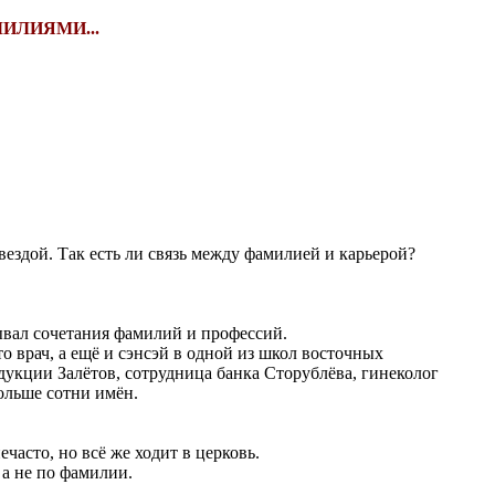
ИЛИЯМИ...
звездой. Так есть ли связь между фамилией и карьерой?
ывал сочетания фамилий и профессий.
 врач, а ещё и сэнсэй в одной из школ восточных
укции Залётов, сотрудница банка Сторублёва, гинеколог
ольше сотни имён.
асто, но всё же ходит в церковь.
 а не по фамилии.