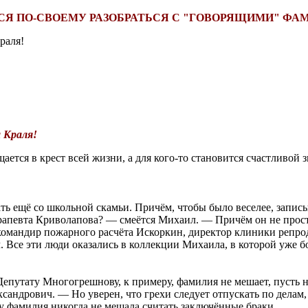
 ПО-СВОЕМУ РАЗОБРАТЬСЯ С "ГОВОРЯЩИМИ" ФАМ
раля!
а Краля!
ается в крест всей жизни, а для кого-то становится счастливой 
ь ещё со школьной скамьи. Причём, чтобы было веселее, запис
рапевта Криволапова? — смеётся Михаил. — Причём он не просто
омандир пожарного расчёта Искоркин, директор клиники репрод
 Все эти люди оказались в коллекции Михаила, в которой уже б
утату Многогрешнову, к примеру, фамилия не мешает, пусть неч
андрович. — Но уверен, что грехи следует отпускать по делам,
му фамилия никогда не мешала считать заключённые браки.