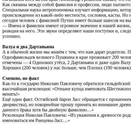
Как связаны между собой фамилия и профессия, люди пытаются
Специальная наука антропонимика изучает информацию, котору
происхождении из какой-либо местности, сословия, касты. Но 
сегодня человек с фамилией Путин имеет больше шансов на вы
— Имена и фамилии имеют огромное значение в нашей жизни, 
реакция на него. Эти звуки определяют наши поступки и, следо
успешно.
Валуа и два Дартаньяна
А в обычной жизни мы живём с тем, что нам дарят родители. П
Однофамильцев великого Пушкина в крае проживает 200 челове
отмечены — 4 Одиноких утёса, 2 Дартаньяна и даже один Валуа
Хороших (200 человек) у нас больше, чем Плохих (190 человек)
Смешно, но факт
Как-то к государю Николаю Павловичу обратился гильдейский 
высочайшая резолюция: «Отныне купца именовать Шестижоповы
менять!»
Ещё один факт. Остзейский барон Засс обращается с прошени
дворянства), но покорнейше прошу принять во внимание древно
данного брака хотя бы двойную фамилию…»
Резолюция Николая Павловича: «Из уважения к древности рода
именоваться им Ранцевы-Засс…»