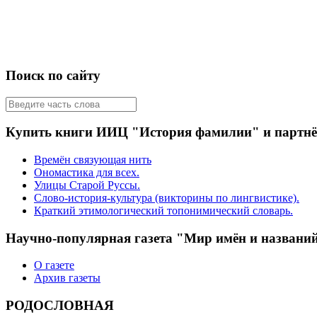
Поиск по сайту
Купить книги ИИЦ "История фамилии" и партн
Времён связующая нить
Ономастика для всех.
Улицы Старой Руссы.
Слово-история-культура (викторины по лингвистике).
Краткий этимологический топонимический словарь.
Научно-популярная газета "Мир имён и названи
О газете
Архив газеты
РОДОСЛОВНАЯ