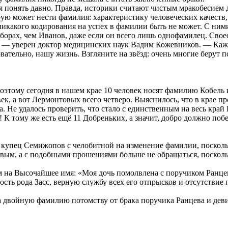
 понять давно. Правда, историки считают чистым мракобесием 
ю может нести фамилия: характеристику человеческих качеств, 
никакого кодирования на успех в фамилии быть не может. С ним
борах, чем Иванов, даже если он всего лишь однофамилец. Сво
— уверен доктор медицинских наук Вадим Кожевников. — Каждо
вательно, нашу жизнь. Взгляните на звёзд: очень многие берут 
оэтому сегодня в нашем крае 10 человек носят фамилию Кобель 
к, а вот Лермонтовых всего четверо. Выяснилось, что в крае п
. Не удалось проверить, что стало с единственным на весь край
! К тому же есть ещё 11 Добреньких, а значит, добро должно побе
купец Семижопов с челобитной на изменение фамилии, поскольк
м, а с подобными прошениями больше не обращаться, поскольку
ем на Высочайшее имя: «Моя дочь помолвлена с поручиком Ранц
сть рода Засс, верную службу всех его отпрысков и отсутствие
 двойную фамилию потомству от брака поручика Ранцева и деви