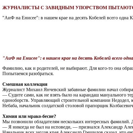
ЖУРНАЛИСТЫ С ЗАВИДНЫМ УПОРСТВОМ ПЫТАЮТСЯ
"АиФ на Енисее": в нашем крае на десять Кобелей всего одна К
"АиФ на Енисее": в нашем крае на десять Кобелей всего одн
Фамилию, как и родителей, не выбирают. Для кого-то она обращ
Попытаемся разобраться.
Смешная коллекция
Журналист Михаил Янчевский забавные фамилии начал собират
— Судите сами, как не взять было на карандаш мануального те
единоборств. Управляющий строительной компании Недодел, к
Небаба, начальник солдатской столовой прапорщик Колбасевич.
Химия или мрако-бесие?
Мы позвонили обладателям нескольких интересных фамилий. Деп
— Я никогда не был на исповеди, — признался Александр Алекс
Начальник всех загсов края Александр Грешилов сказал, что е