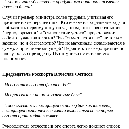
"Потому что обеспечение продуктами питания населения
должно быть"
Случай премьер-министра более трудный, учитывая его
президентские перспективы. Кто возьмётся за решение задачи
– объяснить первому лицу государства, что словосочетания
"период времени" и "становление устоев" представляют
собой случаи тавтологии? Что "стучать тотально" не только
зазорно, но и безграмотно? Что не материалы складываются в
сумму, а причинённый ущерб? Вероятно, это мероприятие по
плечу только президенту Путину, пока не истекли его
полномочия.
Председатель Росспорта Вячеслав Фетисов
"Мы говорим сегодня факты, да?"
"Мы рассказали наши конкретные дела"
"Надо сказать о незащищённости клубов как таковых,
незащищённости тех вложений колоссальных, которые
сегодня происходят в хоккее"
Руководитель отечественного спорта легко покинет список