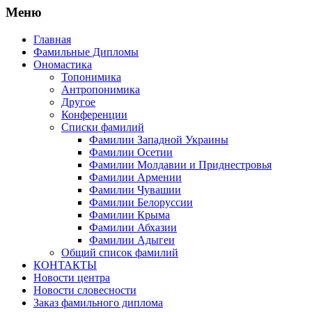
Меню
Главная
Фамильные Дипломы
Ономастика
Топонимика
Антропонимика
Другое
Конференции
Списки фамилий
Фамилии Западной Украины
Фамилии Осетии
Фамилии Молдавии и Приднестровья
Фамилии Армении
Фамилии Чувашии
Фамилии Белоруссии
Фамилии Крыма
Фамилии Абхазии
Фамилии Адыгеи
Общий список фамилий
КОНТАКТЫ
Новости центра
Новости словесности
Заказ фамильного диплома