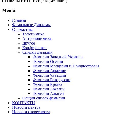
(Из почты ИИЦ "История фамилии")
Меню
Главная
Фамильные Дипломы
Ономастика
Топонимика
Антропонимика
Другое
Конференции
Списки фамилий
Фамилии Западной Украины
Фамилии Осетии
Фамилии Молдавии и Приднестровья
Фамилии Армении
Фамилии Чувашии
Фамилии Белоруссии
Фамилии Крыма
Фамилии Абхазии
Фамилии Адыгеи
Общий список фамилий
КОНТАКТЫ
Новости центра
Новости словесности