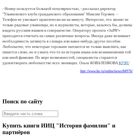
- Номер пользуется большой популярностью, - рассказал директор
"Ульяновского клуба гражданского образования" Максим Терляев. –
Телефон не умолкает практически ни на минуту. Интересно, что звонят не
только рядовые ульяновцы, но и журналисты, которые, казалось бы, должны
владеть русским языком в совершенстве.
Оператору проекта «ЗаРЯ!»
приходится отвечать на самые различные вопросы. Иногда даже возникает
необходимость заглянуть в словарь или какое-нибудь другое пособие.
Любопытно, что некоторые горожане пытаются не только выяснить, как
пишется слово, но и узнать что-то из истории языка или возникновения той
или иной фамилии. По мере возможностей, специалисты стараются
удовлетворить любопытство всех звонящих.
Ольга КОВАЛЕНКОВА.
KP.RU
http://www.kp.ru/online/news/84976/
Поиск по сайту
Купить книги ИИЦ "История фамилии" и
партнёров