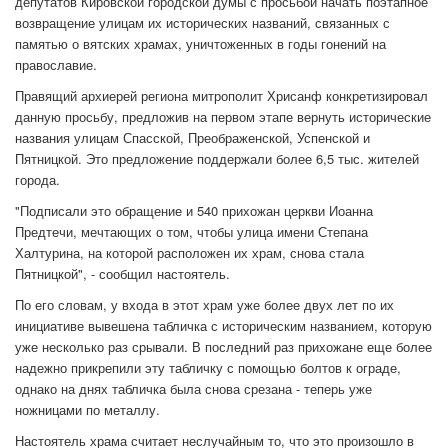
депутатов Кировской городской думы с просьбой начать поэтапное
возвращение улицам их исторических названий, связанных с
памятью о вятских храмах, уничтоженных в годы гонений на
православие.
Правящий архиерей региона митрополит Хрисанф конкретизировал
данную просьбу, предложив на первом этапе вернуть исторические
названия улицам Спасской, Преображенской, Успенской и
Пятницкой. Это предложение поддержали более 6,5 тыс. жителей
города.
"Подписали это обращение и 540 прихожан церкви Иоанна
Предтечи, мечтающих о том, чтобы улица имени Степана
Халтурина, на которой расположен их храм, снова стала
Пятницкой", - сообщил настоятель.
По его словам, у входа в этот храм уже более двух лет по их
инициативе вывешена табличка с историческим названием, которую
уже несколько раз срывали. В последний раз прихожане еще более
надежно прикрепили эту табличку с помощью болтов к ограде,
однако на днях табличка была снова срезана - теперь уже
ножницами по металлу.
Настоятель храма считает неслучайным то, что это произошло в