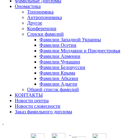
Фамильные Дипломы
Ономастика
Топонимика
Антропонимика
Другое
Конференции
Списки фамилий
Фамилии Западной Украины
Фамилии Осетии
Фамилии Молдавии и Приднестровья
Фамилии Армении
Фамилии Чувашии
Фамилии Белоруссии
Фамилии Крыма
Фамилии Абхазии
Фамилии Адыгеи
Общий список фамилий
КОНТАКТЫ
Новости центра
Новости словесности
Заказ фамильного диплома