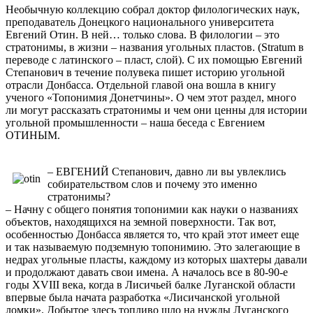
Необычную коллекцию собрал доктор филологических наук,
преподаватель Донецкого национального университета
Евгений Отин. В ней… только слова. В филологии – это
стратонимы, в жизни – названия угольных пластов. (Stratum в
переводе с латинского – пласт, слой). С их помощью Евгений
Степанович в течение полувека пишет историю угольной
отрасли Донбасса. Отдельной главой она вошла в книгу
ученого «Топонимия Донетчины». О чем этот раздел, много
ли могут рассказать стратонимы и чем они ценны для истории
угольной промышленности – наша беседа с Евгением
ОТИНЫМ.
– ЕВГЕНИЙ Степанович, давно ли вы увлеклись
собирательством слов и почему это именно
стратонимы?
– Начну с общего понятия топонимии как науки о названиях
объектов, находящихся на земной поверхности. Так вот,
особенностью Донбасса является то, что край этот имеет еще
и так называемую подземную топонимию. Это залегающие в
недрах угольные пласты, каждому из которых шахтеры давали
и продолжают давать свои имена. А началось все в 80-90-е
годы XVIII века, когда в Лисичьей балке Луганской области
впервые была начата разработка «Лисичанской угольной
ломки». Добытое здесь топливо шло на нужды Луганского