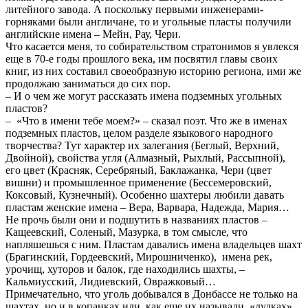
литейного завода. А поскольку первыми инженерами-
горняками были англичане, то и угольные пласты получили
английские имена – Мейн, Рау, Чери.
Что касается меня, то собирательством стратонимов я увлекся
еще в 70-е годы прошлого века, им посвятил главы своих
книг, из них составил своеобразную историю региона, ими же
продолжаю заниматься до сих пор.
– И о чем же могут рассказать имена подземных угольных
пластов?
– «Что в имени тебе моем?» – сказал поэт. Что же в именах
подземных пластов, целом разделе языкового народного
творчества? Тут характер их залегания (Беглый, Верхний,
Двойной), свойства угля (Алмазный, Рыхлый, Рассыпной),
его цвет (Красняк, Серебряный, Баклажанка, Чери (цвет
вишни) и промышленное применение (Бессемеровский,
Коксовый, Кузнечный). Особенно шахтеры любили давать
пластам женские имена – Вера, Варвара, Надежда, Мария…
Не прочь были они и подшутить в названиях пластов –
Кащеевский, Соленый, Мазурка, в том смысле, что
напляшешься с ним. Пластам давались имена владельцев шахт
(Брагинский, Гордеевский, Мирошниченко), имена рек,
урочищ, хуторов и балок, где находились шахты, –
Кальмиусский, Лидиевский, Овражковый…
Примечательно, что уголь добывался в Донбассе не только на
шахтах, но и в копанках или, как еще их называли, «дудках»,