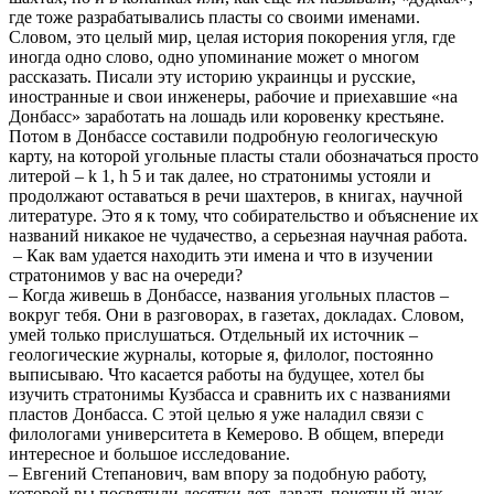
где тоже разрабатывались пласты со своими именами.
Словом, это целый мир, целая история покорения угля, где
иногда одно слово, одно упоминание может о многом
рассказать. Писали эту историю украинцы и русские,
иностранные и свои инженеры, рабочие и приехавшие «на
Донбасс» заработать на лошадь или коровенку крестьяне.
Потом в Донбассе составили подробную геологическую
карту, на которой угольные пласты стали обозначаться просто
литерой – k 1, h 5 и так далее, но стратонимы устояли и
продолжают оставаться в речи шахтеров, в книгах, научной
литературе. Это я к тому, что собирательство и объяснение их
названий никакое не чудачество, а серьезная научная работа.
– Как вам удается находить эти имена и что в изучении
стратонимов у вас на очереди?
– Когда живешь в Донбассе, названия угольных пластов –
вокруг тебя. Они в разговорах, в газетах, докладах. Словом,
умей только прислушаться. Отдельный их источник –
геологические журналы, которые я, филолог, постоянно
выписываю. Что касается работы на будущее, хотел бы
изучить стратонимы Кузбасса и сравнить их с названиями
пластов Донбасса. С этой целью я уже наладил связи с
филологами университета в Кемерово. В общем, впереди
интересное и большое исследование.
– Евгений Степанович, вам впору за подобную работу,
которой вы посвятили десятки лет, давать почетный знак