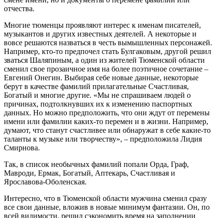
отчества.
Многие тюменцы проявляют интерес к именам писателей,
музыкантов и других известных деятелей. А некоторые и
вовсе решаются назваться в честь вымышленных персонажей.
Например, кто-то предпочел стать Булгаковым, другой решил
зваться Шаляпиным, а один из жителей Тюменской области
сменил свое прозаичное имя на более поэтичное сочетание –
Евгений Онегин. Выбирая себе новые данные, некоторые
берут в качестве фамилий прилагательные Счастливая,
Богатый и многие другие. «Мы не спрашиваем людей о
причинах, подтолкнувших их к изменению паспортных
данных. Но можно предположить, что они ждут от перемены
имени или фамилии каких-то перемен и в жизни. Например,
думают, что станут счастливее или обнаружат в себе какие-то
таланты к музыке или творчеству», – предположила Лидия
Смирнова.
Так, в список необычных фамилий попали Орда, Граф,
Мавроди, Ермак, Богатый, Аптекарь, Счастливая и
Ярославова-Оболенская.
Интересно, что в Тюменской области мужчина сменил сразу
все свои данные, вложив в новые минимум фантазии. Он, по
всей видимости, решил сэкономить время на заполнении