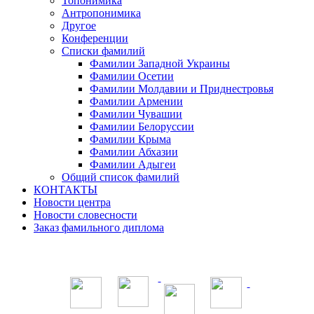
Топонимика
Антропонимика
Другое
Конференции
Списки фамилий
Фамилии Западной Украины
Фамилии Осетии
Фамилии Молдавии и Приднестровья
Фамилии Армении
Фамилии Чувашии
Фамилии Белоруссии
Фамилии Крыма
Фамилии Абхазии
Фамилии Адыгеи
Общий список фамилий
КОНТАКТЫ
Новости центра
Новости словесности
Заказ фамильного диплома