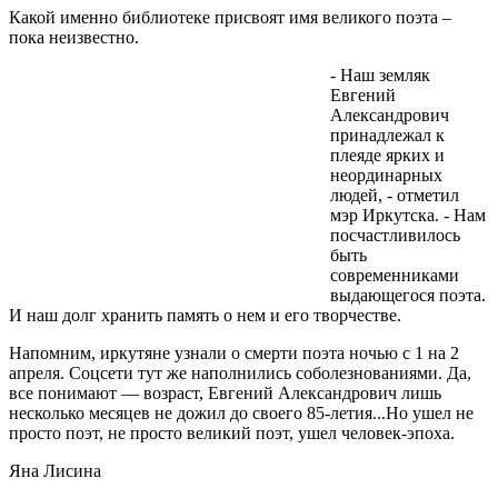
Какой именно библиотеке присвоят имя великого поэта –
пока неизвестно.
- Наш земляк
Евгений
Александрович
принадлежал к
плеяде ярких и
неординарных
людей, - отметил
мэр Иркутска. - Нам
посчастливилось
быть
современниками
выдающегося поэта.
И наш долг хранить память о нем и его творчестве.
Напомним, иркутяне узнали о смерти поэта ночью с 1 на 2
апреля. Соцсети тут же наполнились соболезнованиями. Да,
все понимают — возраст, Евгений Александрович лишь
несколько месяцев не дожил до своего 85-летия...Но ушел не
просто поэт, не просто великий поэт, ушел человек-эпоха.
Яна Лисина