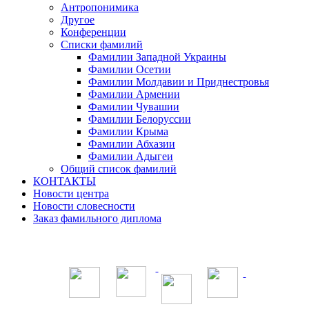
Антропонимика
Другое
Конференции
Списки фамилий
Фамилии Западной Украины
Фамилии Осетии
Фамилии Молдавии и Приднестровья
Фамилии Армении
Фамилии Чувашии
Фамилии Белоруссии
Фамилии Крыма
Фамилии Абхазии
Фамилии Адыгеи
Общий список фамилий
КОНТАКТЫ
Новости центра
Новости словесности
Заказ фамильного диплома