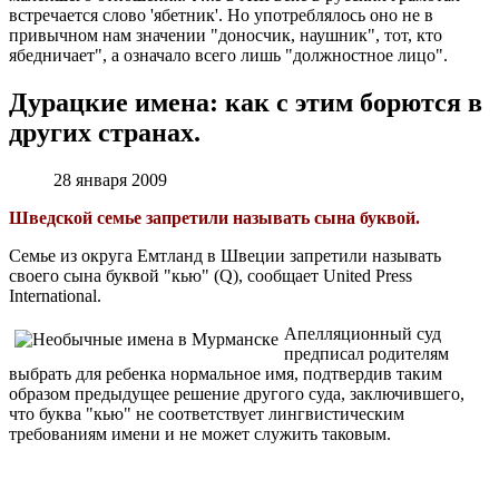
встречается слово 'ябетник'. Но употреблялось оно не в
привычном нам значении "доносчик, наушник", тот, кто
ябедничает", а означало всего лишь "должностное лицо".
Дурацкие имена: как с этим борются в
других странах.
28 января 2009
Шведской семье запретили называть сына буквой.
Семье из округа Емтланд в Швеции запретили называть
своего сына буквой "кью" (Q), сообщает United Press
International.
Апелляционный суд
предписал родителям
выбрать для ребенка нормальное имя, подтвердив таким
образом предыдущее решение другого суда, заключившего,
что буква "кью" не соответствует лингвистическим
требованиям имени и не может служить таковым.