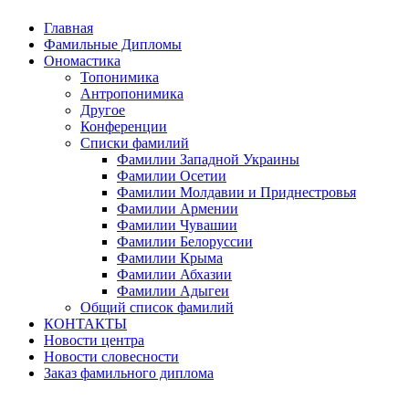
Главная
Фамильные Дипломы
Ономастика
Топонимика
Антропонимика
Другое
Конференции
Списки фамилий
Фамилии Западной Украины
Фамилии Осетии
Фамилии Молдавии и Приднестровья
Фамилии Армении
Фамилии Чувашии
Фамилии Белоруссии
Фамилии Крыма
Фамилии Абхазии
Фамилии Адыгеи
Общий список фамилий
КОНТАКТЫ
Новости центра
Новости словесности
Заказ фамильного диплома