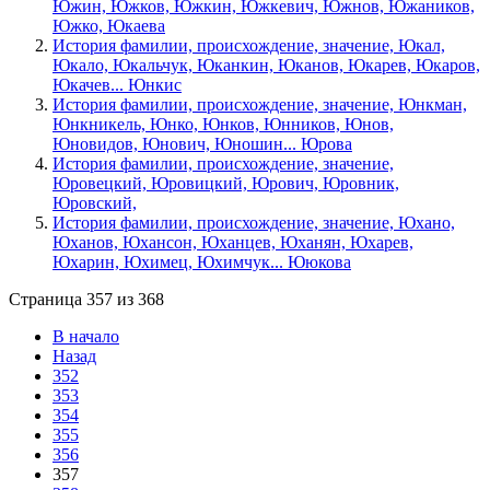
Южин, Южков, Южкин, Южкевич, Южнов, Южаников,
Южко, Юкаева
История фамилии, происхождение, значение, Юкал,
Юкало, Юкальчук, Юканкин, Юканов, Юкарев, Юкаров,
Юкачев... Юнкис
История фамилии, происхождение, значение, Юнкман,
Юнкникель, Юнко, Юнков, Юнников, Юнов,
Юновидов, Юнович, Юношин... Юрова
История фамилии, происхождение, значение,
Юровецкий, Юровицкий, Юрович, Юровник,
Юровский,
История фамилии, происхождение, значение, Юхано,
Юханов, Юхансон, Юханцев, Юханян, Юхарев,
Юхарин, Юхимец, Юхимчук... Ююкова
Страница 357 из 368
В начало
Назад
352
353
354
355
356
357