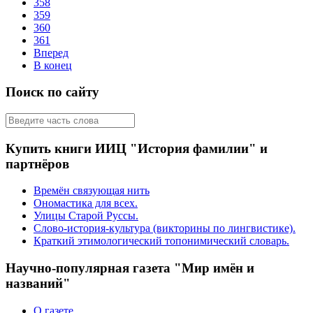
358
359
360
361
Вперед
В конец
Поиск по сайту
Купить книги ИИЦ "История фамилии" и
партнёров
Времён связующая нить
Ономастика для всех.
Улицы Старой Руссы.
Слово-история-культура (викторины по лингвистике).
Краткий этимологический топонимический словарь.
Научно-популярная газета "Мир имён и
названий"
О газете