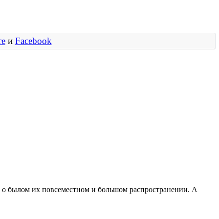
те
и
Facebook
е о былом их повсеместном и большом распространении. А