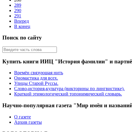
289
290
291
Вперед
В конец
Поиск по сайту
Купить книги ИИЦ "История фамилии" и партн
Времён связующая нить
Ономастика для всех.
Улицы Старой Руссы.
Слово-история-культура (викторины по лингвистике).
Краткий этимологический топонимический словарь.
Научно-популярная газета "Мир имён и названи
О газете
Архив газеты