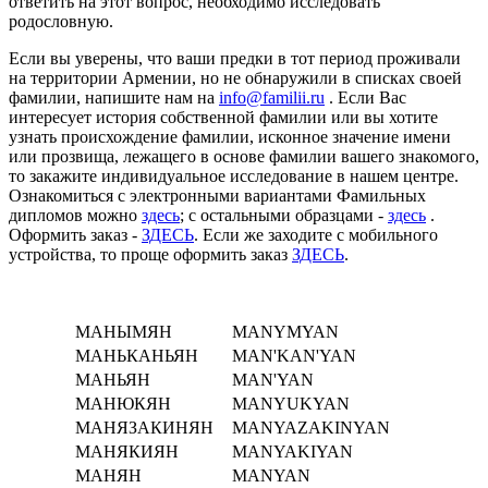
ответить на этот вопрос, необходимо исследовать
родословную.
Если вы уверены, что ваши предки в тот период проживали
на территории Армении, но не обнаружили в списках своей
фамилии, напишите нам на
info@familii.ru
. Если Вас
интересует история собственной фамилии или вы хотите
узнать происхождение фамилии, исконное значение имени
или прозвища, лежащего в основе фамилии вашего знакомого,
то закажите индивидуальное исследование в нашем центре.
Ознакомиться с электронными вариантами Фамильных
дипломов можно
здесь
; с остальными образцами -
здесь
.
Оформить заказ -
ЗДЕСЬ
. Если же заходите с мобильного
устройства, то проще оформить заказ
ЗДЕСЬ
.
МАНЫМЯН
MANYMYAN
МАНЬКАНЬЯН
MAN'KAN'YAN
МАНЬЯН
MAN'YAN
МАНЮКЯН
MANYUKYAN
МАНЯЗАКИНЯН
MANYAZAKINYAN
МАНЯКИЯН
MANYAKIYAN
МАНЯН
MANYAN