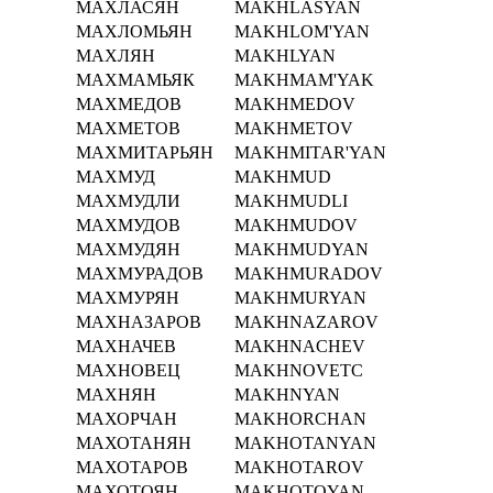
МАХЛАСЯН
MAKHLASYAN
МАХЛОМЬЯН
MAKHLOM'YAN
МАХЛЯН
MAKHLYAN
МАХМАМЬЯК
MAKHMAM'YAK
МАХМЕДОВ
MAKHMEDOV
МАХМЕТОВ
MAKHMETOV
МАХМИТАРЬЯН
MAKHMITAR'YAN
МАХМУД
MAKHMUD
МАХМУДЛИ
MAKHMUDLI
МАХМУДОВ
MAKHMUDOV
МАХМУДЯН
MAKHMUDYAN
МАХМУРАДОВ
MAKHMURADOV
МАХМУРЯН
MAKHMURYAN
МАХНАЗАРОВ
MAKHNAZAROV
МАХНАЧЕВ
MAKHNACHEV
МАХНОВЕЦ
MAKHNOVETC
МАХНЯН
MAKHNYAN
МАХОРЧАН
MAKHORCHAN
МАХОТАНЯН
MAKHOTANYAN
МАХОТАРОВ
MAKHOTAROV
МАХОТОЯН
MAKHOTOYAN