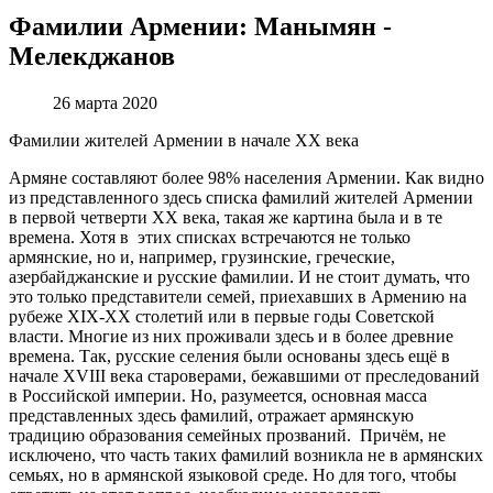
Фамилии Армении: Манымян -
Мелекджанов
26 марта 2020
Фамилии жителей Армении в начале XX века
Армяне составляют более 98% населения Армении. Как видно
из представленного здесь списка фамилий жителей Армении
в первой четверти XX века, такая же картина была и в те
времена. Хотя в этих списках встречаются не только
армянские, но и, например, грузинские, греческие,
азербайджанские и русские фамилии. И не стоит думать, что
это только представители семей, приехавших в Армению на
рубеже XIX-XX столетий или в первые годы Советской
власти. Многие из них проживали здесь и в более древние
времена. Так, русские селения были основаны здесь ещё в
начале XVIII века староверами, бежавшими от преследований
в Российской империи. Но, разумеется, основная масса
представленных здесь фамилий, отражает армянскую
традицию образования семейных прозваний. Причём, не
исключено, что часть таких фамилий возникла не в армянских
семьях, но в армянской языковой среде. Но для того, чтобы