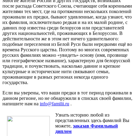
Многие жители России и других государств, возникших
после распада Советского Союза, считающие себя коренными
жителями тех мест, где на протяжении нескольких поколений
проживали их предки, бывают удивленные, когда узнают, что
их фамилия, исключительно редкая и на их малой родине, с
давних пор известна среди белорусов или представителей
других национальностей, проживающих в Белоруссии. В
действительности же в этом нет ничего удивительного:
подобные переселения из Белой Руси были нередкими ещё во
времена Русского царства. Поэтому во многих современных
русских фамилиях можно «увидеть» основу (имя, прозвище
или географическое название), характерную для белорусской
традиции, и почувствовать, насколько давние и крепкие
культурные и исторические нити связывают семьи,
проживающие в разных регионах некогда единого
государства.
Если вы уверены, что ваши предки в тот период проживали в
данном регионе, но не обнаружили в списках своей фамилии,
напишите нам на
info@familii.ru
.
Узнать историю любой из
представленных здесь фамилий Вы
можете,
заказав Фамильный
диплом