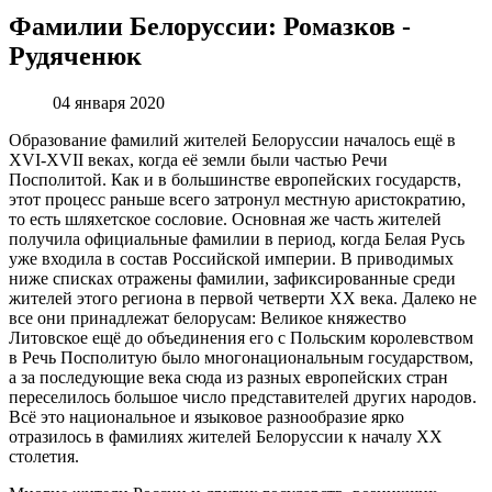
Фамилии Белоруссии: Ромазков -
Рудяченюк
04 января 2020
Образование фамилий жителей Белоруссии началось ещё в
XVI-XVII веках, когда её земли были частью Речи
Посполитой. Как и в большинстве европейских государств,
этот процесс раньше всего затронул местную аристократию,
то есть шляхетское сословие. Основная же часть жителей
получила официальные фамилии в период, когда Белая Русь
уже входила в состав Российской империи. В приводимых
ниже списках отражены фамилии, зафиксированные среди
жителей этого региона в первой четверти XX века. Далеко не
все они принадлежат белорусам: Великое княжество
Литовское ещё до объединения его с Польским королевством
в Речь Посполитую было многонациональным государством,
а за последующие века сюда из разных европейских стран
переселилось большое число представителей других народов.
Всё это национальное и языковое разнообразие ярко
отразилось в фамилиях жителей Белоруссии к началу XX
столетия.