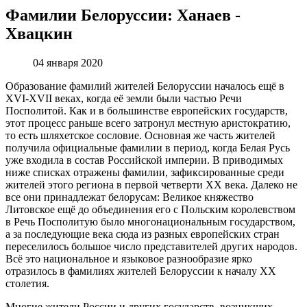
Фамилии Белоруссии: Ханаев -
Хвацкин
04 января 2020
Образование фамилий жителей Белоруссии началось ещё в
XVI-XVII веках, когда её земли были частью Речи
Посполитой. Как и в большинстве европейских государств,
этот процесс раньше всего затронул местную аристократию,
то есть шляхетское сословие. Основная же часть жителей
получила официальные фамилии в период, когда Белая Русь
уже входила в состав Российской империи. В приводимых
ниже списках отражены фамилии, зафиксированные среди
жителей этого региона в первой четверти XX века. Далеко не
все они принадлежат белорусам: Великое княжество
Литовское ещё до объединения его с Польским королевством
в Речь Посполитую было многонациональным государством,
а за последующие века сюда из разных европейских стран
переселилось большое число представителей других народов.
Всё это национальное и языковое разнообразие ярко
отразилось в фамилиях жителей Белоруссии к началу XX
столетия.
Многие жители России и других государств, возникших