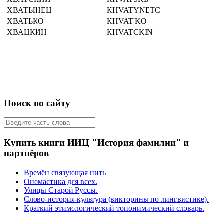
ХВАТЫНЕЦ
KHVATYNETC
ХВАТЬКО
KHVAT'KO
ХВАЦКИН
KHVATCKIN
Поиск по сайту
Купить книги ИИЦ "История фамилии" и
партнёров
Времён связующая нить
Ономастика для всех.
Улицы Старой Руссы.
Слово-история-культура (викторины по лингвистике).
Краткий этимологический топонимический словарь.