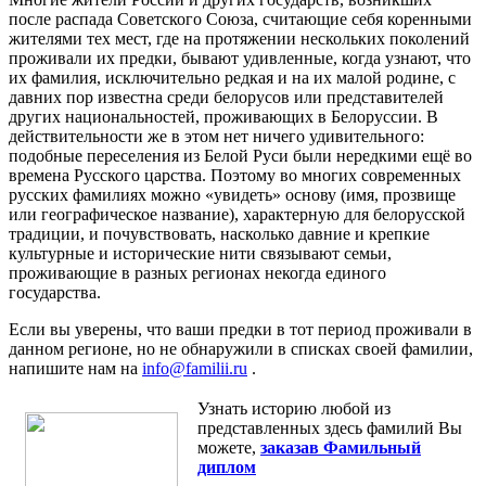
после распада Советского Союза, считающие себя коренными
жителями тех мест, где на протяжении нескольких поколений
проживали их предки, бывают удивленные, когда узнают, что
их фамилия, исключительно редкая и на их малой родине, с
давних пор известна среди белорусов или представителей
других национальностей, проживающих в Белоруссии. В
действительности же в этом нет ничего удивительного:
подобные переселения из Белой Руси были нередкими ещё во
времена Русского царства. Поэтому во многих современных
русских фамилиях можно «увидеть» основу (имя, прозвище
или географическое название), характерную для белорусской
традиции, и почувствовать, насколько давние и крепкие
культурные и исторические нити связывают семьи,
проживающие в разных регионах некогда единого
государства.
Если вы уверены, что ваши предки в тот период проживали в
данном регионе, но не обнаружили в списках своей фамилии,
напишите нам на
info@familii.ru
.
Узнать историю любой из
представленных здесь фамилий Вы
можете,
заказав Фамильный
диплом