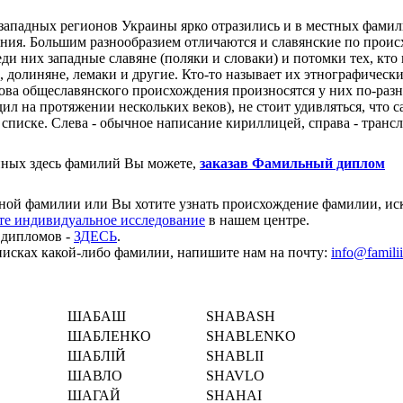
западных регионов Украины ярко отразились и в местных фамил
ения. Большим разнообразием отличаются и славянские по прои
и них западные славяне (поляки и словаки) и потомки тех, кто 
 долиняне, лемаки и другие. Кто-то называет их этнографическ
ова общеславянского происхождения произносятся у них по-раз
ил на протяжении нескольких веков), не стоит удивляться, что
 списке. Слева - обычное написание кириллицей, справа - транс
нных здесь фамилий Вы можете,
заказав Фамильный диплом
нной фамилии или Вы хотите узнать происхождение фамилии, ис
те индивидуальное исследование
в нашем центре.
 дипломов -
ЗДЕСЬ
.
исках какой-либо фамилии, напишите нам на почту:
info@familii
ШАБАШ
SHABASH
ШАБЛЕНКО
SHABLENKO
ШАБЛІЙ
SHABLІI
ШАВЛО
SHAVLO
ШАГАЙ
SHAHAI