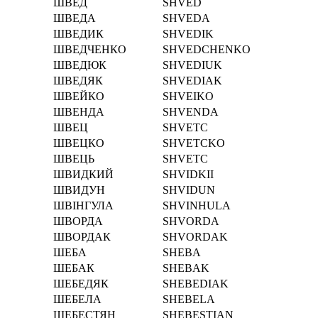
ШВЕД
SHVED
ШВЕДА
SHVEDA
ШВЕДИК
SHVEDIK
ШВЕДЧЕНКО
SHVEDCHENKO
ШВЕДЮК
SHVEDIUK
ШВЕДЯК
SHVEDIAK
ШВЕЙКО
SHVEIKO
ШВЕНДА
SHVENDA
ШВЕЦ
SHVETC
ШВЕЦКО
SHVETCKO
ШВЕЦЬ
SHVETC
ШВИДКИЙ
SHVIDKII
ШВИДУН
SHVIDUN
ШВІНГУЛА
SHVІNHULA
ШВОРДА
SHVORDA
ШВОРДАК
SHVORDAK
ШЕБА
SHEBA
ШЕБАК
SHEBAK
ШЕБЕДЯК
SHEBEDIAK
ШЕБЕЛА
SHEBELA
ШЕБЕСТЯН
SHEBESTIAN