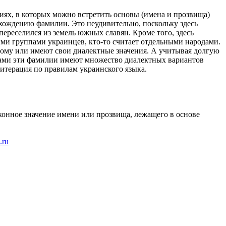
иях, в которых можно встретить основы (имена и прозвища)
схождению фамилии. Это неудивительно, поскольку здесь
переселился из земель южных славян. Кроме того, здесь
ими группами украинцев, кто-то считает отдельными народами.
ному или имеют свои диалектные значения. А учитывая долгую
 сами эти фамилии имеют множество диалектных вариантов
литерация по правилам украинского языка.
конное значение имени или прозвища, лежащего в основе
.ru