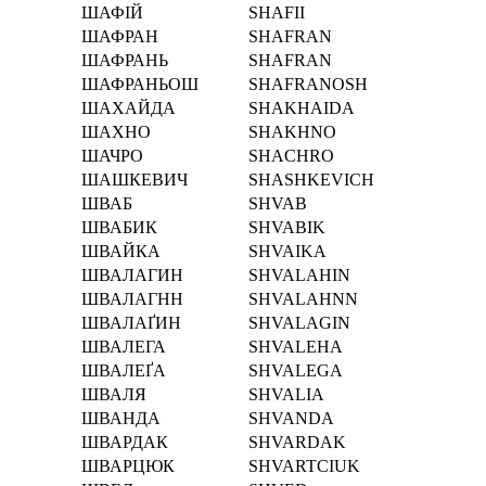
ШАФІЙ
SHAFІI
ШАФРАН
SHAFRAN
ШАФРАНЬ
SHAFRAN
ШАФРАНЬОШ
SHAFRANOSH
ШАХАЙДА
SHAKHAIDA
ШАХНО
SHAKHNO
ШАЧРО
SHACHRO
ШАШКЕВИЧ
SHASHKEVICH
ШВАБ
SHVAB
ШВАБИК
SHVABIK
ШВАЙКА
SHVAIKA
ШВАЛАГИН
SHVALAHIN
ШВАЛАГНН
SHVALAHNN
ШВАЛАҐИН
SHVALAGIN
ШВАЛЕГА
SHVALEHA
ШВАЛЕҐА
SHVALEGA
ШВАЛЯ
SHVALIA
ШВАНДА
SHVANDA
ШВАРДАК
SHVARDAK
ШВАРЦЮК
SHVARTCIUK