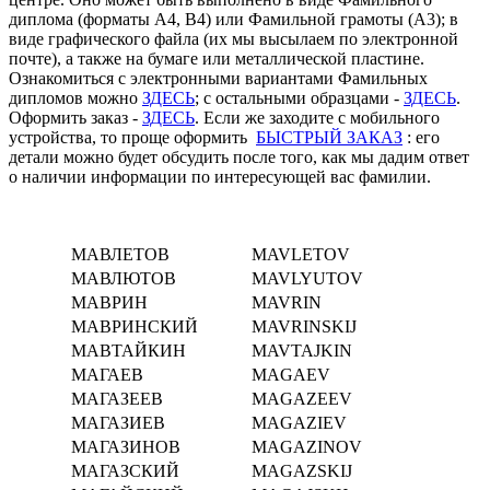
диплома (форматы А4, В4) или Фамильной грамоты (А3); в
виде графического файла (их мы высылаем по электронной
почте), а также на бумаге или металлической пластине.
Ознакомиться с электронными вариантами Фамильных
дипломов можно
ЗДЕСЬ
; с остальными образцами -
ЗДЕСЬ
.
Оформить заказ -
ЗДЕСЬ
. Если же заходите с мобильного
устройства, то проще оформить
БЫСТРЫЙ ЗАКАЗ
: его
детали можно будет обсудить после того, как мы дадим ответ
о наличии информации по интересующей вас фамилии.
МАВЛЕТОВ
MAVLETOV
МАВЛЮТОВ
MAVLYUTOV
МАВРИН
MAVRIN
МАВРИНСКИЙ
MAVRINSKIJ
МАВТАЙКИН
MAVTAJKIN
МАГАЕВ
MAGAEV
МАГАЗЕЕВ
MAGAZEEV
МАГАЗИЕВ
MAGAZIEV
МАГАЗИНОВ
MAGAZINOV
МАГАЗСКИЙ
MAGAZSKIJ