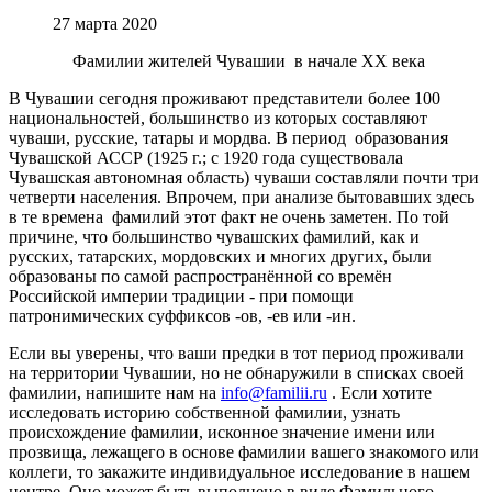
27 марта 2020
Фамилии жителей Чувашии в начале XX века
В Чувашии сегодня проживают представители более 100
национальностей, большинство из которых составляют
чуваши, русские, татары и мордва. В период образования
Чувашской АССР (1925 г.; с 1920 года существовала
Чувашская автономная область) чуваши составляли почти три
четверти населения. Впрочем, при анализе бытовавших здесь
в те времена фамилий этот факт не очень заметен. По той
причине, что большинство чувашских фамилий, как и
русских, татарских, мордовских и многих других, были
образованы по самой распространённой со времён
Российской империи традиции - при помощи
патронимических суффиксов -ов, -ев или -ин.
Если вы уверены, что ваши предки в тот период проживали
на территории Чувашии, но не обнаружили в списках своей
фамилии, напишите нам на
info@familii.ru
. Если хотите
исследовать историю собственной фамилии, узнать
происхождение фамилии, исконное значение имени или
прозвища, лежащего в основе фамилии вашего знакомого или
коллеги, то закажите индивидуальное исследование в нашем
центре. Оно может быть выполнено в виде Фамильного