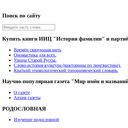
Поиск по сайту
Купить книги ИИЦ "История фамилии" и партн
Времён связующая нить
Ономастика для всех.
Улицы Старой Руссы.
Слово-история-культура (викторины по лингвистике).
Краткий этимологический топонимический словарь.
Научно-популярная газета "Мир имён и названи
О газете
Архив газеты
РОДОСЛОВНАЯ
Изучение родословной