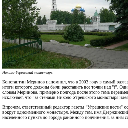
Николо-Угрешский монастырь.
Константин Меринов напомнил, что в 2003 году в самый разг
итоги которого должны были расставить все точки над "i". Од
словам Меринова, примерно полгода после этого тема переимен
исключает, что "за стенами Николо-Угрешского монастыря иде
Впрочем, ответственный редактор газеты "Угрешские вести" ос
вокруг одноименного монастыря. Между тем, имя Дзержинский э
населенного пункта до города районного подчинения, за ним