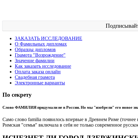
Подписывайт
ЗАКАЗАТЬ ИССЛЕДОВАНИЕ
О Фамильных дипломах
Образцы дипломов
Грамота "Возрождение"
Значение фамилии
Как заказать исследование
Оплата заказа онлайн
Свадебная грамота
Электронные варианты
По секрету
Слово ФАМИЛИЯ придумали не в России. Но мы "изобрели" его новое зна
Само слово familia появилось впервые в Древнем Риме (точнее 
Римская "семья" включала в себя не только современное русск
ИСЧЕЗНЕТ ЛИ ГОРОД ДЗЕРЖИНСК