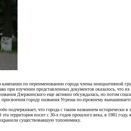
ар кампании по переименованию города члены инициативной гр
нако при изучении представленных документов оказалось, что их
ования Дзержинского еще активно обсуждалась, но потом сошла 
я присвоения городу названия Угреша по-прежнему вынашиваетс
обо подчеркивает, что города с таким названием исторически в 
та территория носит с 30-х годов прошлого века, в 1981 году, 
 сохранили существовавшую топонимику.