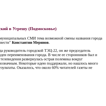
ский в Угрешу (Подмосковье)
в муниципальных СМИ тема возможной смены названия города
 вести"
Константин Меринов
.
да руководитель городской ТЭЦ-22, он же председатель
деи переименования города. В числе ее сторонников был и
 телевидения развернулась острая полемика вокруг
нозначным. Некоторые идею поддержали, но нашлось много
ультаты. Оказалось, что около 60% читателей газеты не