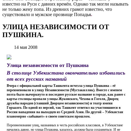
известно на Руси с давних времён. Однако так могли называть
не только жену попа. Из древних грамот известно, что
существовало и мужское прозвище Попадья
.
УЛИЦА НЕЗАВИСИМОСТИ ОТ
ПУШКИНА.
14 мая 2008
Улица независимости от Пушкина
В столице Узбекистана окончательно избавились
от всех русских названий
Вчера с официальной карты Ташкента исчезла улица Пушкина – её
переименовали в улицу Независимости (Мустакиллик). Вместе с именем
поэта было вычеркнуто и последнее русское название в городе, как ранее с
карты столицы пропали улицы Жуковского, Чехова и Гоголя, Дворец
дружбы народов (ставший Дворцом независимости) и театр имени
Горького. По одной из версий, так Ташкент ответил на участившиеся в
России нападения на выходцев из Средней Азии. По другой – Узбекистан
планомерно «забывает» о своем советском прошлом.
Переименование улиц, названных в честь российских классиков, в Узбекистане
начались давно, но улица Пушкина, казалось, должна была сохраниться. И не