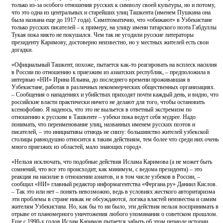
только из-за особого отношения русских к символу своей культуры, но и потому,
что это одна из центральных и старейших улиц Ташкента (именем Пушкина она
была названа еще до 1917 года). Симптоматично, что «обижают» в Узбекистане
только русских писателей – к примеру, на улицу имени татарского поэта Габдуллы
Тукая пока никто не покушался. Чем так не угодили русские литераторы
президенту Каримову, достоверно неизвестно, но у местных жителей есть свои
догадки.
«Официальный Ташкент, похоже, пытается как-то реагировать на всплеск насилия
в России по отношению к приезжим из азиатских республик, – предположила в
интервью «НИ» Ирина Ильина, до последнего времени проживавшая в
Узбекистане, работая в различных некоммерческих общественных организациях.
– Сообщения о нападениях и убийствах приходят почти каждый день, и видно, что
российские власти практически ничего не делают для того, чтобы остановить
ксенофобию. Я надеюсь, что это не выльется в ответный экстремизм по
отношению к русским в Ташкенте – узбеки пока ведут себя мудрее. Надо
понимать, что переименование улиц, названных именем русских поэтов и
писателей, – это инициативы отнюдь не снизу: большинство жителей узбекской
столицы равнодушно относится к таким действиям, тем более что среди них очень
много приезжих из областей, мало знающих город».
«Нельзя исключать, что подобные действия Ислама Каримова (а не может быть
сомнений, что все это происходит, как минимум, с ведома президента) – это
реакция на насилие в отношении азиатов, и в том числе узбеков в России, –
сообщил «НИ» главный редактор информагентства «Фергана.ру» Даниил Кислов.
– Так это или нет – понять невозможно, ведь в условиях жесткого авторитаризма
эти проблемы в стране никак не обсуждаются, логика властей неизвестна и самим
жителям Узбекистана. Но, как бы то ни было, эти действия нельзя воспринимать в
отрыве от планомерного уничтожения любого упоминания о советском прошлом.
Еще с 1990-х годов Ислам Каримов пытается забыть об этом периоде истории