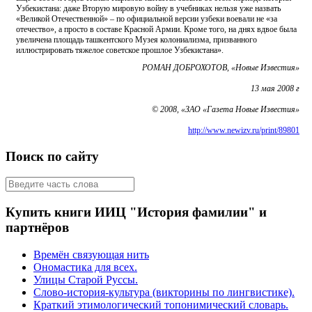
Узбекистана: даже Вторую мировую войну в учебниках нельзя уже назвать
«Великой Отечественной» – по официальной версии узбеки воевали не «за
отечество», а просто в составе Красной Армии. Кроме того, на днях вдвое была
увеличена площадь ташкентского Музея колониализма, призванного
иллюстрировать тяжелое советское прошлое Узбекистана».
РОМАН ДОБРОХОТОВ, «Новые Известия»
13 мая 2008 г
© 2008, «ЗАО «Газета Новые Известия»
http://www.newizv.ru/print/89801
Поиск по сайту
Купить книги ИИЦ "История фамилии" и
партнёров
Времён связующая нить
Ономастика для всех.
Улицы Старой Руссы.
Слово-история-культура (викторины по лингвистике).
Краткий этимологический топонимический словарь.