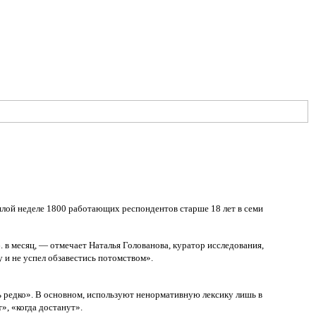
шлой неделе 1800 работающих респондентов старше 18 лет в семи
 в месяц, — отмечает Наталья Голованова, куратор исследования,
 и не успел обзавестись потомством».
нь редко». В основном, используют ненормативную лексику лишь в
», «когда достанут».