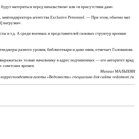
будут материться перед начальством» или «в присутствии дам».
замгендиректора агентства Exclusive Personnel. — При этом, обычно мат
] нагрузки».
ты и т.д. А среди военных и представителей силовых структур крепкие
менеджеры разного уровня, библиотекари и даже няня, отмечает Голованова.
«выражаться» только начальнику в адрес подчиненных — его авторитет вряд
с советских времен.
Михаил МАЛЫХИН
корреспондентом газеты «Ведомости» специально для сайта vedomosti.ru.