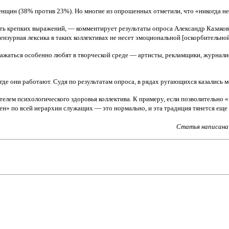
щин (38% против 23%). Но многие из опрошенных отметили, что «никогда не 
ь крепких выражений, — комментирует результаты опроса Александр Казаков, 
зурная лексика в таких коллективах не несет эмоциональной [оскорбительной
ражаться особенно любят в творческой среде — артисты, рекламщики, журналис
где они работают. Судя по результатам опроса, в рядах ругающихся казались 
телем психологического здоровья коллектива. К примеру, если позволительно 
н» по всей иерархии служащих — это нормально, и эта традиция тянется еще 
Статья написана 