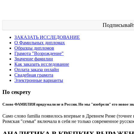
Подписывайт
ЗАКАЗАТЬ ИССЛЕДОВАНИЕ
О Фамильных дипломах
Образцы дипломов
Грамота "Возрождение"
Значение фамилии
Как заказать исследование
Оплата заказа онлайн
Свадебная грамота
Электронные варианты
По секрету
Слово ФАМИЛИЯ придумали не в России. Но мы "изобрели" его новое зна
Само слово familia появилось впервые в Древнем Риме (точнее 
Римская "семья" включала в себя не только современное русск
АНАЛИТИКА В КРЕПКИХ ВЫРАЖЕ