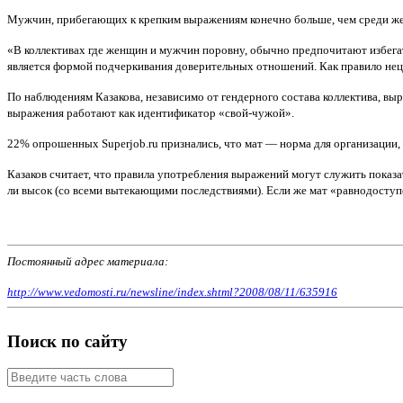
Мужчин, прибегающих к крепким выражениям конечно больше, чем среди жен
«В коллективах где женщин и мужчин поровну, обычно предпочитают избегат
является формой подчеркивания доверительных отношений. Как правило нецен
По наблюдениям Казакова, независимо от гендерного состава коллектива, вы
выражения работают как идентификатор «свой-чужой».
22% опрошенных Superjob.ru признались, что мат — норма для организации, 
Казаков считает, что правила употребления выражений могут служить показа
ли высок (со всеми вытекающими последствиями). Если же мат «равнодоступе
Постоянный адрес материала:
http://www.vedomosti.ru/newsline/index.shtml?2008/08/11/635916
Поиск по сайту