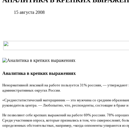
15 августа 2008
Аналитика в крепких выражениях
Ненормативной лексикой на работе пользуется 31% россиян, — утверждают э
административных округах России.
«Среднестатистический матерщинник — это мужчина со средним образованием
руководитель центра. — Любопытно, что, респонденты, состоящие в браке и 
Не позволяют себе крепких выражений на работе 69% россиян. 78% опрошен
Среди участников опроса, которые признались в том, что сквернословят, бо
определенных обстоятельствах, например, «когда оппоненты упираются из пр