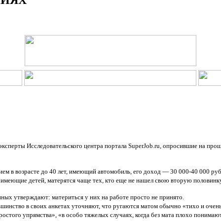
ксперты Исследовательского центра портала SuperJob.ru, опросившие на про
 в возрасте до 40 лет, имеющий автомобиль, его доход — 30 000-40 000 руб.
имеющие детей, матерятся чаще тех, кто еще не нашел свою вторую половинку
ных утверждают: материться у них на работе просто не принято.
льшинство в своих анкетах уточняют, что ругаются матом обычно «тихо и оче
остого упрямства», «в особо тяжелых случаях, когда без мата плохо понимают