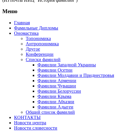
(Из почты ИИЦ "История фамилии")
Меню
Главная
Фамильные Дипломы
Ономастика
Топонимика
Антропонимика
Другое
Конференции
Списки фамилий
Фамилии Западной Украины
Фамилии Осетии
Фамилии Молдавии и Приднестровья
Фамилии Армении
Фамилии Чувашии
Фамилии Белоруссии
Фамилии Крыма
Фамилии Абхазии
Фамилии Адыгеи
Общий список фамилий
КОНТАКТЫ
Новости центра
Новости словесности