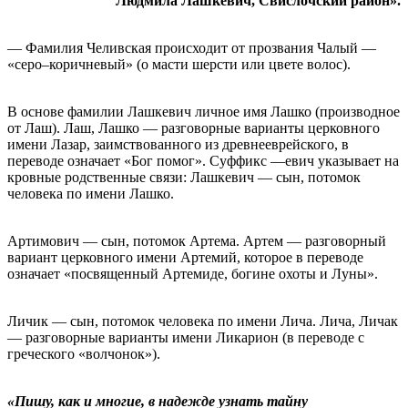
Людмила Лашкевич, Свислочский район».
— Фамилия Челивская происходит от прозвания Чалый —
«серо–коричневый» (о масти шерсти или цвете волос).
В основе фамилии Лашкевич личное имя Лашко (производное
от Лаш). Лаш, Лашко — разговорные варианты церковного
имени Лазар, заимствованного из древнееврейского, в
переводе означает «Бог помог». Суффикс —евич указывает на
кровные родственные связи: Лашкевич — сын, потомок
человека по имени Лашко.
Артимович — сын, потомок Артема. Артем — разговорный
вариант церковного имени Артемий, которое в переводе
означает «посвященный Артемиде, богине охоты и Луны».
Личик — сын, потомок человека по имени Лича. Лича, Личак
— разговорные варианты имени Ликарион (в переводе с
греческого «волчонок»).
«Пишу, как и многие, в надежде узнать тайну