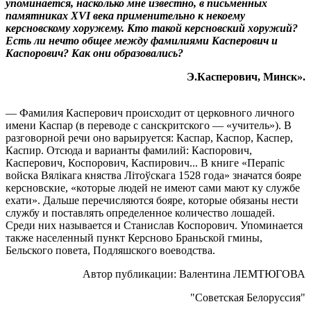
упоминается, насколько мне известно, в письменных
памятниках XVI века применительно к некоему
керсновскому хоружему. Кто такой керсновский хоружий?
Есть ли нечто общее между фамилиями Касперович и
Каспорович? Как они образовались?
Э.Касперович, Минск».
— Фамилия Касперович происходит от церковного личного
имени Каспар (в переводе с санскритского — «учитель»). В
разговорной речи оно варьируется: Каспар, Каспор, Каспер,
Каспир. Отсюда и варианты фамилий: Каспорович,
Касперович, Коспорович, Каспирович... В книге «Перапiс
войска Вялiкага княства Лiтоўскага 1528 года» значатся бояре
керсновские, «которые людей не имеют сами мают ку службе
ехати». Дальше перечисляются бояре, которые обязаны нести
службу и поставлять определенное количество лошадей.
Среди них называется и Станислав Коспорович. Упоминается
также населенный пункт Керсново Браньской гмины,
Бельского повета, Подляшского воеводства.
Автор публикации: Валентина ЛЕМТЮГОВА
"Советская Белоруссия"