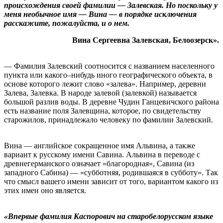
происхождения своей фамилии — Залевская. Но поскольку у
меня необычное имя — Вина — в порядке исключения
расскажите, пожалуйста, и о нем.
Вина Сергеевна Залевская, Белоозерск».
— Фамилия Залевский соотносится с названием населенного
пункта или какого–нибудь иного географического объекта, в
основе которого лежит слово «залева». Например, деревни
Залева, Залевка. В народе залевой (залевкой) называется
большой разлив воды. В деревне Чудин Ганцевичского района
есть название поля Залевщина, которое, по свидетельству
старожилов, принадлежало человеку по фамилии Залевский.
Вина — английское сокращенное имя Альвина, а также
вариант к русскому имени Савина. Альвина в переводе с
древнегерманского означает «благородная», Савина (из
западного Сабина) — «субботняя, родившаяся в субботу». Так
что смысл вашего имени зависит от того, вариантом какого из
этих имен оно является.
«Впервые фамилия Каспорович на старобелорусском языке