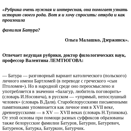
«Рубрика очень нужная и интересная, она помогает узнать
историю своего рода. Вот я и хочу спросить: откуда и как
произошла
фамилия Батура?
Ольга Малашко, Дзержинск».
Отвечает ведущая рубрики, доктор филологических наук,
профессор Валентина ЛЕМТЮГОВА:
— Батура — разговорный вариант католического (польского)
личного имени Бартломей (в переводе с греческого «сын
Птоломея»). Но в народной среде оно переосмыслено и
употребляется в значении «балагур, любитель поговорить»
(словарь И.Носовича), в русском — «упрямый, непослушный
человек» (словарь В.Даля). Старобелорусскими письменными
памятниками упоминается как личное имя в XVII веке,
древнерусскими — в XV — XVII веках (словарь Н.Тупикова).
От этой основы при помощи разных суффиксов образованы
также белорусские фамилии Батуров, Батурин, Батуревич,
Батуренок, Батурка, Батуркин, Батурчик.