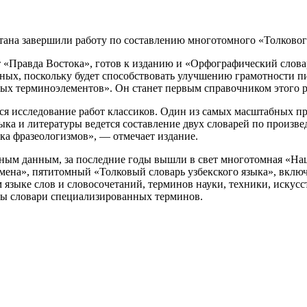
ана завершили работу по составлению многотомного «Толкового 
 «Правда Востока», готов к изданию и «Орфографический словар
ных, поскольку будет способствовать улучшению грамотности пи
х терминоэлементов». Он станет первым справочником этого р
я исследование работ классиков. Один из самых масштабных п
ыка и литературы ведется составление двух словарей по произве
ка фразеологизмов», — отмечает издание.
ым данным, за последние годы вышли в свет многотомная «Нац
мена», пятитомный «Толковый словарь узбекского языка», вклю
 языке слов и словосочетаний, терминов науки, техники, искусс
ы словари специализированных терминов.