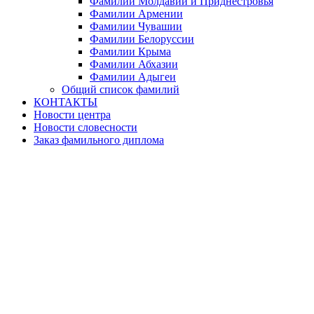
Фамилии Молдавии и Приднестровья
Фамилии Армении
Фамилии Чувашии
Фамилии Белоруссии
Фамилии Крыма
Фамилии Абхазии
Фамилии Адыгеи
Общий список фамилий
КОНТАКТЫ
Новости центра
Новости словесности
Заказ фамильного диплома