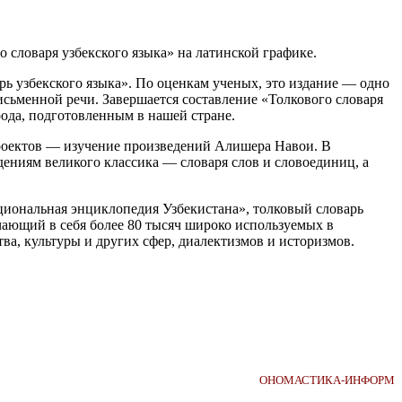
словаря узбекского языка» на латинской графике.
ь узбекского языка». По оценкам ученых, это издание — одно
сьменной речи. Завершается составление «Толкового словаря
ода, подготовленным в нашей стране.
роектов — изучение произведений Алишера Навои. В
дениям великого классика — словаря слов и словоединиц, а
иональная энциклопедия Узбекистана», толковый словарь
чающий в себя более 80 тысяч широко используемых в
тва, культуры и других сфер, диалектизмов и историзмов.
ОНОМАСТИКА-ИНФОРМ