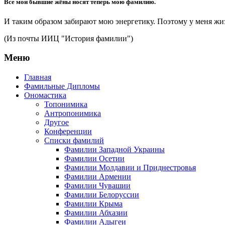
Все мои бывшие жёны носят теперь мою фамилию.
И таким образом забирают мою энергетику. Поэтому у меня жиз
(Из почты ИИЦ "История фамилии")
Меню
Главная
Фамильные Дипломы
Ономастика
Топонимика
Антропонимика
Другое
Конференции
Списки фамилий
Фамилии Западной Украины
Фамилии Осетии
Фамилии Молдавии и Приднестровья
Фамилии Армении
Фамилии Чувашии
Фамилии Белоруссии
Фамилии Крыма
Фамилии Абхазии
Фамилии Адыгеи