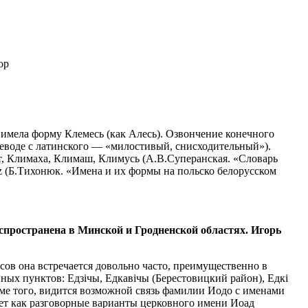
ор
мела форму Клемесь (как Алесь). Озвончение конечного
еводе с латинского — «милостивый, снисходительный»).
т, Климаха, Климаш, Климусь (А.В.Суперанская. «Словарь
sz (Б.Тихонюк. «Имена и их формы на польско белорусском
спространена в Минской и Гродненской областях. Игорь
ов она встречается довольно часто, преимущественно в
ных пунктов: Едзiчы, Едкавiчы (Берестовицкий район), Едкi
ме того, видится возможной связь фамилии Иодо с именами
ет как разговорные варианты церковного имени Иоад