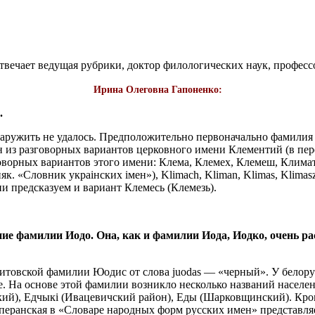
твечает ведущая рубрики, доктор филологических наук, професс
Ирина Олеговна Гапоненко:
.
ужить не удалось. Предположительно первоначально фамилия и
 из разговорных вариантов церковного имени Клементий (в пер
оворных вариантов этого имени: Клема, Клемех, Клемеш, Клима
. «Словник украiнских iмен»), Klimach, Kliman, Klimas, Klima
ени предсказуем и вариант Клемесь (Клемезь).
ие фамилии Иодо. Она, как и фамилии Иода, Иодко, очень ра
товской фамилии Юодис от слова juodas — «черный». У белорус
. На основе этой фамилии возникло несколько названий населен
кий), Едчыкi (Ивацевичский район), Еды (Шарковщинский). Кро
перанская в «Словаре народных форм русских имен» представля