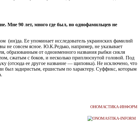
. Мне 90 лет, много где был, но однофамильцев не
ом (ин)да. Ее упоминает исследователь украинских фамилий
ы не совсем ясное. Ю.К.Редько, например, не указывает
я, образованным от одноименного названия рыбки сикля
лом, сжатым с боков, и несколько приплюснутой головой. Под
уку (отсюда ее другое название — щиповка). Не исключено, что
или был задиристым, ершистым по характеру. Суффикс, которым
.
ОНОМАСТИКА-ИНФОРМ