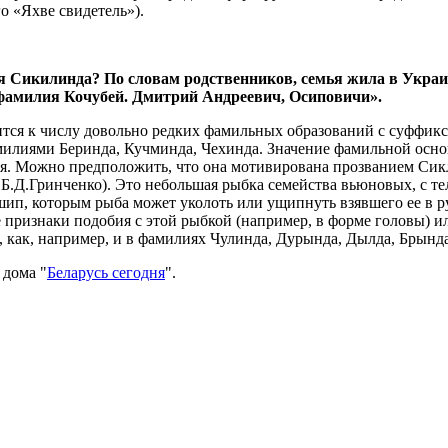
о «Яхве свидетель»).
 Сикилинда? По словам родственников, семья жила в Украине
 фамилия Кочубей. Дмитрий Андреевич, Осиповичи».
ся к числу довольно редких фамильных образований с суффикс
милиями Беринда, Кучминда, Чехинда. Значение фамильной основ
я. Можно предположить, что она мотивирована прозванием Сикл
 Б.Д.Гринченко). Это небольшая рыбка семейства вьюновых, с те
 шип, которым рыба может уколоть или ущипнуть взявшего ее в р
 признаки подобия с этой рыбкой (например, в форме головы) 
, как, например, и в фамилиях Чулинда, Дурында, Дылда, Брында
 дома "
Беларусь сегодня
".