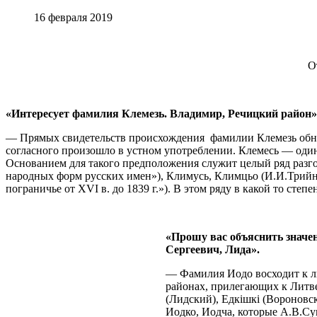
16 февраля 2019
О
«Интересует фамилия Клемезь. Владимир, Речицкий район»
— Прямых свидетельств происхождения фамилии Клемезь обнар
согласного произошло в устном употреблении. Клемесь — один
Основанием для такого предположения служит целый ряд разг
народных форм русских имен»), Климусь, Климцьо (И.И.Трийняк
пограничье от ХVI в. до 1839 г.»). В этом ряду в какой то степ
«Прошу вас объяснить значен
Сергеевич, Лида».
— Фамилия Иодо восходит к ли
районах, прилегающих к Литве
(Лидский), Едкiшкi (Вороновс
Иодко, Иодча, которые А.В.Су