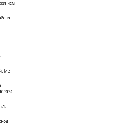
ржанием
айона
-
.
. М.:
й
/402974
н.1.
риод.