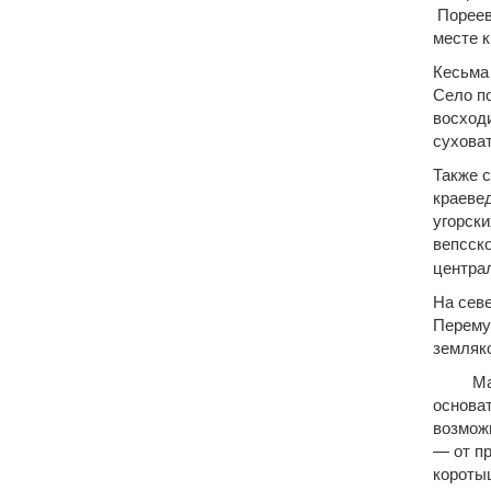
Пореево
месте к
Кесьма 
Село по
восходи
суховат
Также 
краеве
угорски
вепсско
центра
На сев
Перему
земляк
Макаро
основа
возможн
— от п
короты