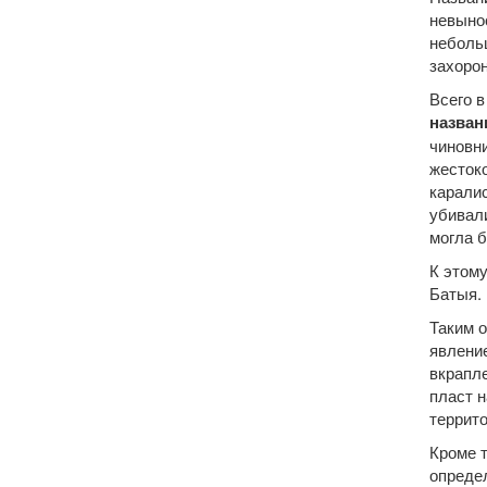
невынос
неболь
захорон
Всего в
назван
чиновни
жесток
каралис
убивали
могла б
К этому
Батыя.
Таким 
явлени
вкрапл
пласт 
террито
Кроме 
определ