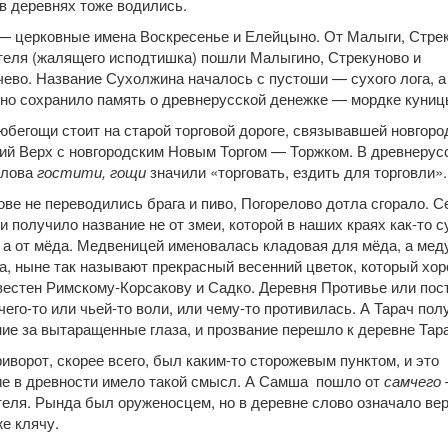
в деревнях тоже водились.
— церковные имена Воскресенье и Елейцыно. От Малыги, Стрек
теля (жалящего исподтишка) пошли Малыгино, Стрекуново и
ево. Название Сухолжина началось с пустоши — сухого лога, а
но сохранило память о древнерусской денежке — мордке куниц
бегощи стоит на старой торговой дороге, связывавшей новгоро
ий Верх с новгородским Новым Торгом — Торжком. В древнерус
слова
гостити, гощи
значили «торговать, ездить для торговли».
ве не переводились брага и пиво, Погорелово дотла сгорало. С
 получило название не от змеи, которой в наших краях как-то с
 а от мёда. Медвеницей именовалась кладовая для мёда, а мед
, ныне так называют прекрасный весенний цветок, который хо
вестен Римскому-Корсакову и Садко. Деревня Противье или пос
чего-то или чьей-то воли, или чему-то противилась. А Тарач пол
ие за вытаращенные глаза, и прозвание перешло к деревне Тар
от, скорее всего, был каким-то сторожевым пунктом, и это
ие в древности имело такой смысл. А Самша пошло от
самчего
еля. Рында был оруженосцем, но в деревне слово означало ве
е клячу.