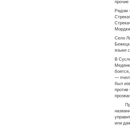
прочие 
Рядом 
Стрека
Стрекач
Мордки
Село Лю
Бежецк
языке 
В Сусло
Медянки
боятся,
— пчела
был из
против 
прозван
Привор
назван
управит
или даж