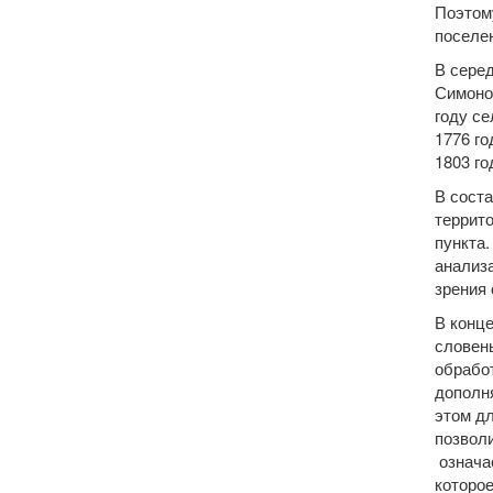
Поэтом
поселен
В серед
Симонов
году се
1776 го
1803 го
В соста
террит
пункта.
анализ
зрения
В конце
словен
обработ
дополня
этом дл
позвол
означа
которо