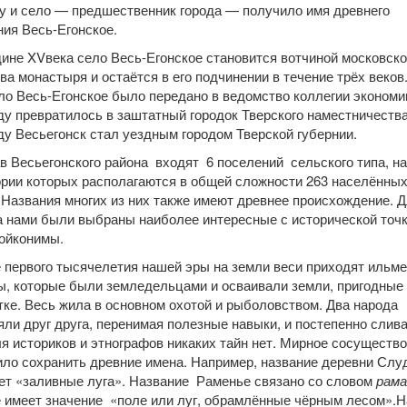
у и село — предшественник города — получило имя древнего
ия Весь-Егонское.
ине XVвека село Весь-Егонское становится вотчиной московско
а монастыря и остаётся в его подчинении в течение трёх веков.
ло Весь-Егонское было передано в ведомство коллегии экономии
ду превратилось в заштатный городок Тверского наместничества
ду Весьегонск стал уездным городом Тверской губернии.
в Весьегонского района входят 6 поселений сельского типа, на
ории которых располагаются в общей сложности 263 населённы
 Названия многих из них также имеют древнее происхождение. 
а нами были выбраны наиболее интересные с исторической точ
 ойконимы.
 первого тысячелетия нашей эры на земли веси приходят ильм
ы, которые были земледельцами и осваивали земли, пригодные 
ке. Весь жила в основном охотой и рыболовством. Два народа
ли друг друга, перенимая полезные навыки, и постепенно слива
я историков и этнографов никаких тайн нет. Мирное сосуществ
ило сохранить древние имена. Например, название деревни Слу
ет «заливные луга». Название Раменье связано со словом
рама
е имеет значение «поле или луг, обрамлённые чёрным лесом».Н