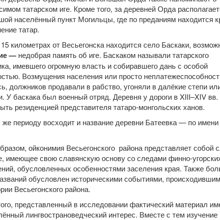
имом татарском иге. Кроме того, за деревней Орда располагает
шой населённый пункт Могильцы, где по преданиям находится к
ение татар.
 15 километрах от Весьегонска находится село Баскаки, возможн
ие —
недобрая память об иге. Баскаком называли татарского
ка, имевшего огромную власть и собиравшего дань с особой
остью. Возмущения населения или просто неплатежеспособност
ь, должников продавали в рабство, угоняли в далёкие степи ил
. У баскака был военный отряд. Деревня у дороги в XIII–XIV вв.
ыть резиденцией представителя татаро-монгольских ханов.
 же периоду восходит и название деревни Батеевка — по имени
образом, ойконимия Весьегонского района представляет собой 
е, имеющее свою славянскую основу со следами финно-угорски
ений, обусловленных особенностями заселения края. Также бо
названий обусловлен историческими событиями, происходившим
рии Весьегонского района.
того, представленный в исследовании фактический материал им
ённый лингвострановедческий интерес. Вместе с тем изучение