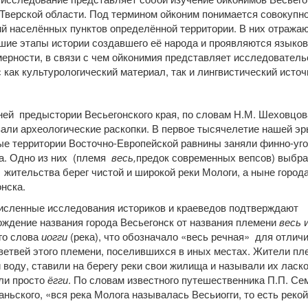
Тверской области. Под термином ойконим понимается совокупн
й населённых пунктов определённой территории. В них отража
шие этапы истории создавшего её народа и проявляются языко
ерности, в связи с чем ойконимия представляет исследователь
 как культурологический материал, так и лингвистический источ
ей предыстории Весьегонского края, по словам Н.М. Шеховцов
али археологические раскопки. В первое тысячелетие нашей эр
ые территории Восточно-Европейской равнины заняли финно-уго
а. Одно из них (племя
весь,
предок современных вепсов) выбр
жительства берег чистой и широкой реки Мологи, а ныне город
нска.
исленные исследования историков и краеведов подтверждают
ождение названия города Весьегонск от названия племени
весь
го слова
иогги
(река), что обозначало «весь речная» для отличи
ветвей этого племени, поселившихся в иных местах. Жители пл
воду, ставили на берегу реки свои жилища и называли их ласк
ли просто
ёгги
. По словам известного путешественника П.П. Се
ньского, «вся река Молога называлась Весьиогги, то есть рекой