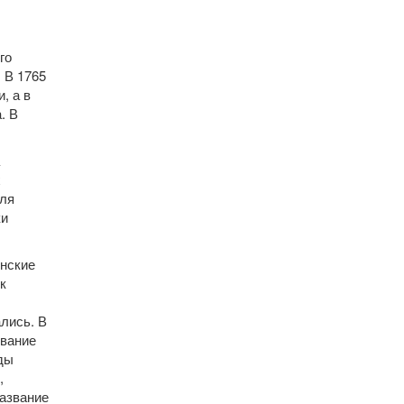
го
 В 1765
, а в
. В
х
Для
ки
енские
к
лись. В
ование
ды
,
азвание