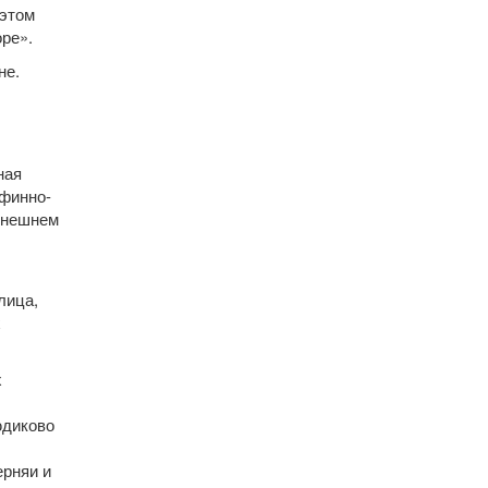
 этом
ре».
не.
ная
финно-
ынешнем
лица,
х
х
юдиково
рняи и