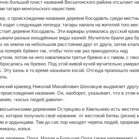
чно большой пласт названий Весьегонского района отсылает на
м татаро-монгольского нашествия.
ер, о происхождении названия деревни Косодавль среди местн
 ходит следующая легенда: татары напали на жителей того мест
стоит деревня Косодавль. Эти варвары упивались русской кров
ывали разные изощрённые виды казней. Мучители брали два бр
х на землю на небольшом расстоянии друг от друга, затем клал
а поперёк брёвен так, чтобы тело как раз приходилось над
тком, потом на него наваливали третье бревно и с гамом, с гик
бросались на бревно. Под этой живой кучей мучительно умирал
. Эту казнь в то время называли косой. Отсюда произошло наз
вль.
онский краевед Николай Михайлович Шеховцов выдвигает друг
происхождения названия. Он, наоборот, указывает, что в этом м
данию, «косых людей давили».
весьегонскими деревнями Острецово и Хмельнево есть местечк
о, которое получило своё название от жестокой битвы (резни)
и и ордынцами. Там до сих пор находят черепа людей, проржа
инжалы, копья.
ия деревень Орда, Малая и Большая Орда также напоминают о