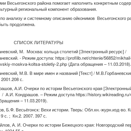
мии Весьегонского района помогает наполнить конкретным соде
льтурный региональный компонент образования.
 по анализу и системному описанию ойконимов Весьегонского р
быть продолжена.
СОК ЛИТЕРАТУРЫ
невский, М. Москва: кольца столетий [Электронный ресурс] /
евский. - Режим доступа: https://profilib.net/chtenie/56852/mikhail
vskiy-moskva-koltsa-stoletiy-2.php (Дата обращения – 11.03.2018)
аневский, М.В. В мире имен и названий [Текст] / М.В.Горбаневский
 2001.208 с.
рашов, А.И. Очерки по истории Весьегонского края [Электронны
 / А.И. Кондрашов. – Режим доступа https://history.wikireading.ru
бращения – 11.03.2019).
ов, Б.Ф. Весьёгонск: Вехи истории. Тверь: Обл.кн.-журн.изд-во. К
9 с. ; Кн.2. 2007. 397 с.
йлов, А. И. Очерки по истории Бежецкого края: Новгородский пе
, 1924.55 с.