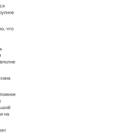
ся
рупное
о, что
ь
и
 вполне
 хана
сложное
х
льшой
и на
еет