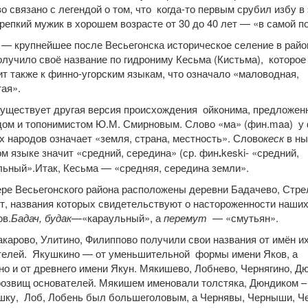
 связано с легендой о том, что когда-то первым срубил избу в
репкий мужик в хорошем возрасте от 30 до 40 лет — «в самой по
— крупнейшее после Весьегонска историческое селение в райо
лучило своё название по гидрониму Кесьма (Кистьма), которое
т также к финно-угорским языкам, что означало «маловодная,
ая».
существует другая версия происхождения ойконима, предложен
дом и топонимистом Ю.М. Смирновым. Слово «ма» (фин.maa) у 
х народов означает «земля, страна, местность». Слово
кеск
в н
м языке значит «средний, середина» (ср. фин
.
keski- «средний,
льный».Итак, Кесьма — «средняя, середина земли».
ере Весьегонского района расположены деревни Бадачево, Стре
т, названия которых свидетельствуют о настороженности наши
ов.
Бадач, будак
—«караульный», а
перемут
— «смутьян».
во, Улитино, Филиппово получили свои названия от имён и
телей. Якушкино — от уменьшительной формы имени Яков, а
о и от древнего имени Якун. Мякишево, Лобнево, Чернягино, Д
розвищ основателей. Мякишем именовали толстяка, Дюндиком –
шку, Лоб, Лобень был большеголовым, а Чернявы, Черныши, Че