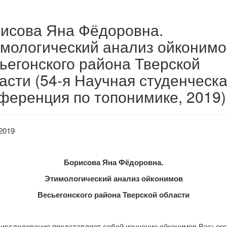
исова Яна Фёдоровна.
мологический анализ ойконимо
ьегонского района Тверской
асти (54-я Научная студенческ
ференция по топонимике, 2019)
2019
Борисова Яна Фёдоровна.
Этимологический анализ ойконимов
Весьегонского района Тверской области
 исследование представляет собой изучение ойконимов Весьего