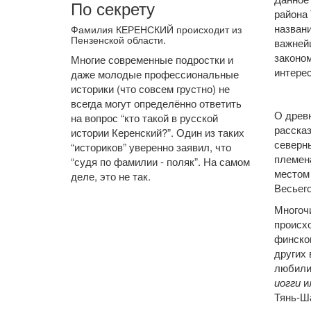
По секрету
района 
названи
Фамилия КЕРЕНСКИЙ происходит из
Пензенской области.
важней
законом
Многие современные подростки и
интерес
даже молодые профессиональные
историки (что совсем грустно) не
всегда могут определённо ответить
О древн
на вопрос “кто такой в русской
рассказ
истории Керенский?”. Один из таких
северн
“историков” уверенно заявил, что
племен
“судя по фамилии - поляк”. На самом
местом 
деле, это не так.
Весьего
Многоч
происх
финско
других 
любили 
иогги
и
Тянь-Ша