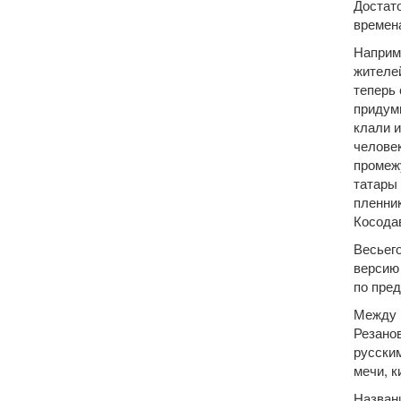
Достато
времена
Наприм
жителей
теперь 
придум
клали и
человек
промежу
татары 
пленник
Косода
Весьег
версию 
по пре
Между 
Резанов
русским
мечи, к
Назван