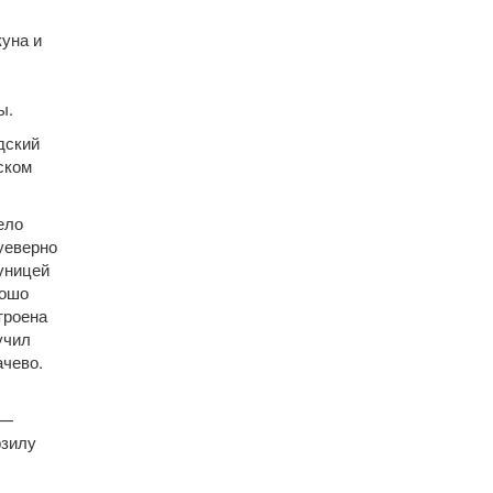
уна и
ы.
дский
ском
ело
уеверно
уницей
рошо
троена
учил
ачево.
—
рзилу