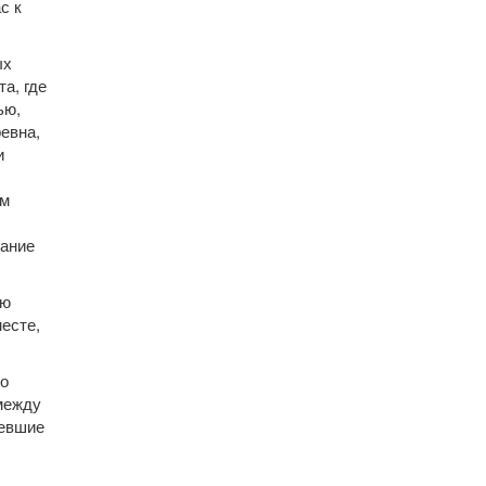
с к
ых
а, где
ью,
евна,
и
ом
вание
ую
есте,
о
 между
вевшие