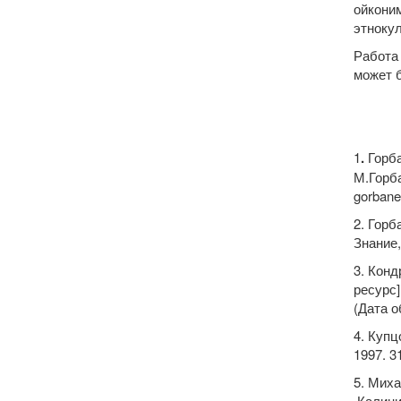
ойкони
этноку
Работа
может 
СПИ
1
.
Горба
М.Горбан
gorbane
2. Горб
Знание,
3. Конд
ресурс]
(Дата о
4. Купц
1997. 31
5. Миха
Калинин