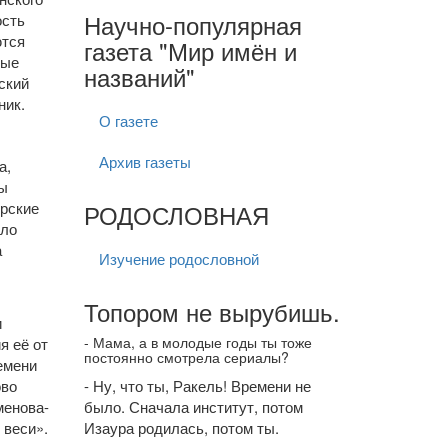
Научно-популярная
ость
ются
газета "Мир имён и
вые
названий"
ский
ник.
О газете
Архив газеты
а,
ы
рские
РОДОСЛОВНАЯ
ало
а
Изучение родословной
Топором не вырубишь.
и
- Мама, а в молодые годы ты тоже
я её от
постоянно смотрела сериалы?
емени
ово
- Ну, что ты, Ракель! Времени не
менова-
было. Сначала институт, потом
 веси».
Изаура родилась, потом ты.