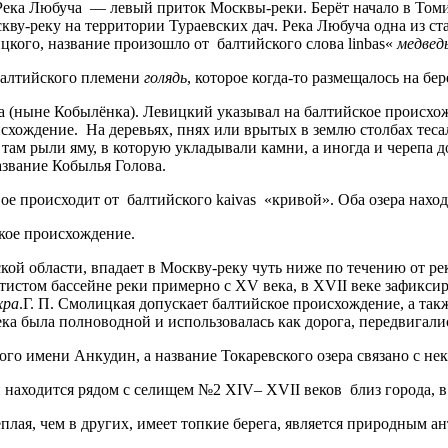
ека Любуча — левый приток Москвы-реки. Берёт начало в Томил
скву-реку на территории Тураевских дач. Река Любуча одна из 
цкого, название произошло от балтийского слова linbas«
медвед
 балтийского племени
голядь
, которое когда-то размещалось на бер
(ныне Кобылёнка). Левицкий указывал на балтийское происхожде
исхождение. На деревьях, пнях или врытых в землю столбах тес
, там рыли яму, в которую укладывали камни, а иногда и череп
звание Кобылья Голова.
вое происходит от балтийского kaivas «кривой». Оба озера нахо
кое происхождение.
ой области, впадает в Москву-реку чуть ниже по течению от ре
олотистом бассейне реки примерно с XV века, в XVII веке зафик
хра
.Г. П. Смолицкая допускает балтийское происхождение, а так
ека была полноводной и использовалась как дорога, передвигали
ого имени Анкудин, а название Токаревского озера связано с н
 находится рядом с селищем №2 ХIV– ХVII веков близ города, в 
еплая, чем в других, имеет топкие берега, является природным а