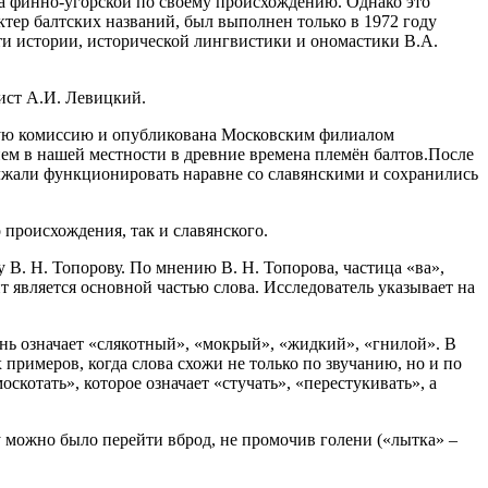
ла финно-угорской по своему происхождению. Однако это
тер балтских названий, был выполнен только в 1972 году
и истории, исторической лингвистики и ономастики В.А.
ист А.И. Левицкий.
кую комиссию и опубликована Московским филиалом
ем в нашей местности в древние времена племён балтов.После
должали функционировать наравне со славянскими и сохранились
происхождения, так и славянского.
В. Н. Топорову. По мнению В. Н. Топорова, частица «ва»,
нт является основной частью слова. Исследователь указывает на
рень означает «слякотный», «мокрый», «жидкий», «гнилой». В
 примеров, когда слова схожи не только по звучанию, но и по
скотать», которое означает «стучать», «перестукивать», а
 можно было перейти вброд, не промочив голени («лытка» –