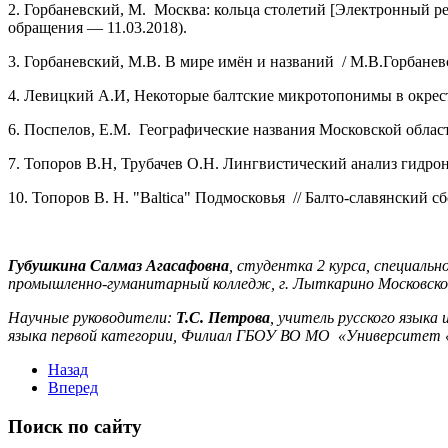
2. Горбаневский, М. Москва: кольца столетий [Электронный ресурс
обращения — 11.03.2018).
3. Горбаневский, М.В. В мире имён и названий / М.В.Горбаневс
4. Левицкий А.И, Некоторые балтские микротопонимы в окрес
6. Поспелов, Е.М. Географические названия Московской област
7. Топоров В.Н, Трубачев О.Н. Лингвистический анализ гидрон
10. Топоров В. Н. "Baltiсa" Подмосковья // Балто-славянский сб
Губушкина Салмаз Агасафовна
, студентка 2 курса, специал
промышленно-гуманитарный колледж, г. Лыткарино Московско
Научные руководители:
Т.С. Петрова
, учитель русского язык
языка первой категории, Филиал ГБОУ ВО МО «Университет «
Назад
Вперед
Поиск по сайту