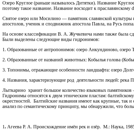
Озеро Круглое (раньше называлось Дитятки). Название Круглое
поэтому такое название. Название восходит к праславянскому det
Святое озеро или Мосилино — памятник славянской культуры и 
апостолов, ученик и сподвижник апостола Павла, на Русь попа
На основе классификации В. А. Жучкевича нами также была с
Были выделены следующие виды гидронимов:
1. Образованные от антропонимов: озеро Анкундиново, озеро 
2. Образованные от названий животных: Кобылья голова (Кобы
3. Топонимы, отражающие особенности ландшафта: озеро Долгое,
4. Названия, характеризующие род деятельности людей: река П
Лыткарино хранит большое количество языковых памятников —
Гидронимы относятся к двум этническим пластам: балтийскому
окрестностей. Балтийские названия имеют как крупные, так и 
анализ по семантическому принципу, мы обнаружили, что боль
1
.
Агеева Р. А. Происхождение имён рек и озёр. М.: Наука, 1985