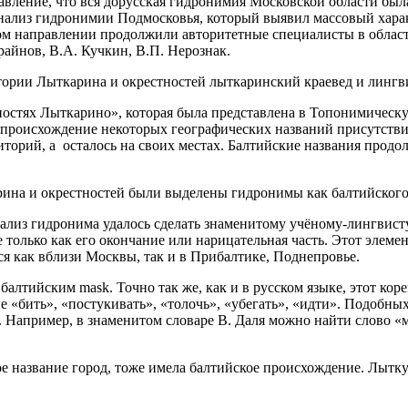
авление, что вся дорусская гидронимия Московской области бы
нализ гидронимии Подмосковья, который выявил массовый харак
ом направлении продолжили авторитетные специалисты в област
Крайнов, В.А. Кучкин, В.П. Нерознак.
ории Лыткарина и окрестностей лыткаринский краевед и лингв
ностях Лыткарино», которая была представлена в Топонимичес
 происхождение некоторых географических названий присутстви
риторий, а осталось на своих местах. Балтийские названия про
ина и окрестностей были выделены гидронимы как балтийского 
лиз гидронима удалось сделать знаменитому учёному-лингвисту 
е только как его окончание или нарицательная часть. Этот элеме
тся как вблизи Москвы, так и в Прибалтике, Поднепровье.
 балтийским mask. Точно так же, как и в русском языке, этот ко
 «бить», «постукивать», «толочь», «убегать», «идти». Подобных
 Например, в знаменитом словаре В. Даля можно найти слово «мо
 название город, тоже имела балтийское происхождение. Лытку