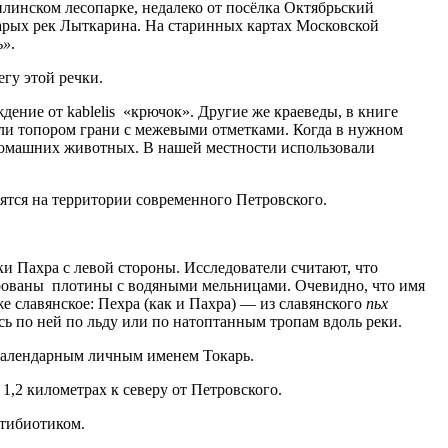
инском лесопарке, недалеко от посёлка Октябрьский
старых рек Лыткарина. На старинных картах Московской
ь»
.
егу этой речки.
ние от kablelis «крючок». Другие же краеведы, в книге
али топором грани с межевыми отметками. Когда в нужном
а домашних животных. В нашей местности использовали
дятся на территории современного Петровского.
ки Пахра с левой стороны. Исследователи считают, что
сированы плотины с водяными мельницами. Очевидно, что имя
же славянское: Пехра (как и Пахра) — из славянского
пьх
сь по ней по льду или по натоптанным тропам вдоль реки.
екалендарным личным именем Токарь.
1,2 километрах к северу от Петровского.
нтибиотиком.