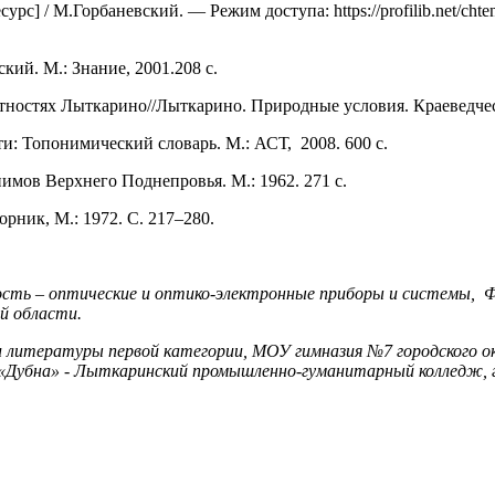
] / М.Горбаневский. — Режим доступа: https://profilib.net/chtenie
кий. М.: Знание, 2001.208 с.
тностях Лыткарино//Лыткарино. Природные условия. Краеведчес
и: Топонимический словарь. М.: АСТ, 2008. 600 с.
имов Верхнего Поднепровья. М.: 1962. 271 с.
орник, М.: 1972. С. 217–280.
ьность – оптические и оптико-электронные приборы и систем
й области.
а и литературы первой категории, МОУ гимназия №7 городского
Дубна» - Лыткаринский промышленно-гуманитарный колледж, г