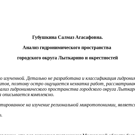
Губушкина Салмаз Агасафовна.
Анализ гидронимического пространства
городского округа Лыткарино и окрестностей
изученной. Детально не разработана и классификация гидрони
ектов, поэтому остро ощущается нехватка работ, рассматриваю
ализ гидронимического пространства городского округа Лыткар
 описывается комплексно.
тированное на изучение региональной микротопонимии, является
о.