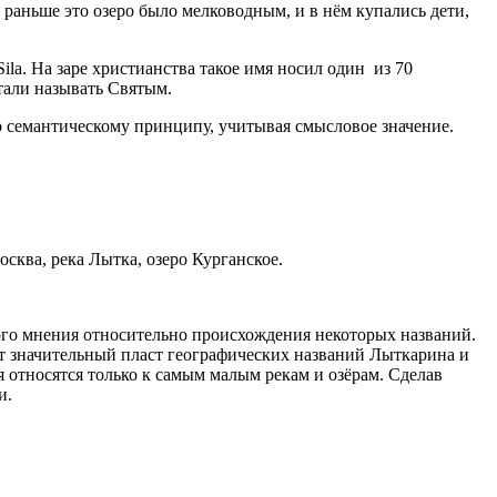
: раньше это озеро было мелководным, и в нём купались дети,
la. На заре христианства такое имя носил один из 70
стали называть Святым.
 семантическому принципу, учитывая смысловое значение.
сква, река Лытка, озеро Курганское.
ого мнения относительно происхождения некоторых названий.
т значительный пласт географических названий Лыткарина и
 относятся только к самым малым рекам и озёрам. Сделав
и.