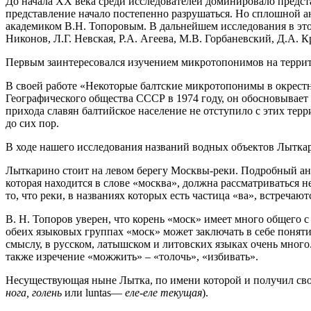
До начала ХХ века среди исследователей доминировало предст
представление начало постепенно разрушаться. Но сплошной а
академиком В.Н. Топоровым. В дальнейшем исследования в эт
Никонов, Л.Г. Невская, Р.А. Агеева, М.В. Горбаневский, Д.А. 
Первым заинтересовался изучением микротопонимов на террит
В своей работе «Некоторые балтские микротопонимы в окрест
Географического общества СССР в 1974 году, он обосновывает
прихода славян балтийское население не отступило с этих тер
до сих пор.
В ходе нашего исследования названий водных объектов Лыткар
Лыткарино стоит на левом берегу Москвы-реки. Подробный ана
которая находится в слове «москва», должна рассматриваться н
то, что реки, в названиях которых есть частица «ва», встречаю
В. Н. Топоров уверен, что корень «моск» имеет много общего с
обеих языковых группах «моск» может заключать в себе понятие
смыслу, в русском, латышском и литовских языках очень много.
также изречение «можжить» – «толочь», «избивать».
Несуществующая ныне Лытка, по имени которой и получил свое
нога, голень
или luntas—
еле-еле текущая
).