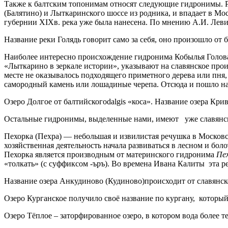
Также к балтским топонимам относят следующие гидронимы. Р
(Балятино) и Лыткаринского шоссе из родника, и впадает в Мо
губернии XIXв. река уже была нанесена. По мнению А.И. Леви
Название реки Голядь говорит само за себя, оно произошло от
Наиболее интересно происхождение гидронима Кобылья Голова 
«Лыткарино в зеркале истории», указывают на славянское про
месте не оказывалось подходящего приметного дерева или пня
самородный камень или лошадиные черепа. Отсюда и пошло на
Озеро Долгое от балтийскогоdalgis «коса». Название озера Кри
Остальные гидронимы, выделенные нами, имеют уже славянс
Пехорка (Пехра) — небольшая и извилистая речушка в Московск
хозяйственная деятельность начала развиваться в лесном и б
Пехорка является производным от материнского гидронима
Пе
«толкать» (с суффиксом -ъръ). Во времена Ивана Калиты эта р
Название озера Анкудиново (Кудиново)происходит от славянск
Озеро Курганское получило своё название по кургану, который
Озеро Тёплое – заторфированное озеро, в котором вода более т