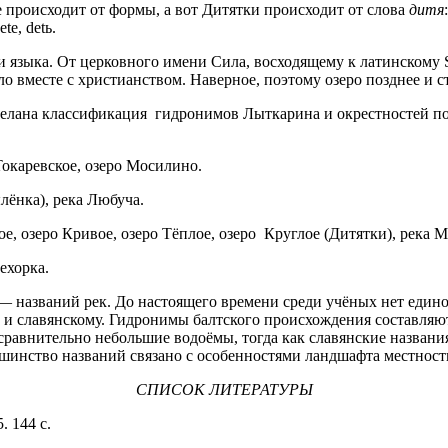
 происходит от формы, а вот Дитятки происходит от слова
дитя
e, detь.
языка. От церковного имени Сила, восходящему к латинскому Si
ло вместе с христианством. Наверное, поэтому озеро позднее и 
делана классификация гидронимов Лыткарина и окрестностей по
Токаревское, озеро Мосилино.
лёнка), река Любуча.
 озеро Кривое, озеро Тёплое, озеро Круглое (Дитятки), река Мо
ехорка.
 названий рек. До настоящего времени среди учёных нет един
 и славянскому. Гидронимы балтского происхождения составляю
сравнительно небольшие водоёмы, тогда как славянские названия
шинство названий связано с особенностями ландшафта местност
СПИСОК ЛИТЕРАТУРЫ
. 144 с.