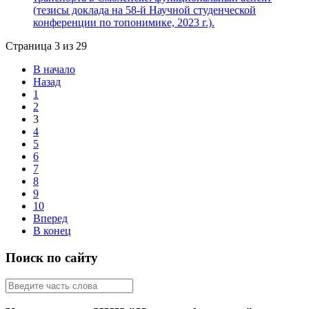
(тезисы доклада на 58-й Научной студенческой
конференции по топонимике, 2023 г.).
Страница 3 из 29
В начало
Назад
1
2
3
4
5
6
7
8
9
10
Вперед
В конец
Поиск по сайту