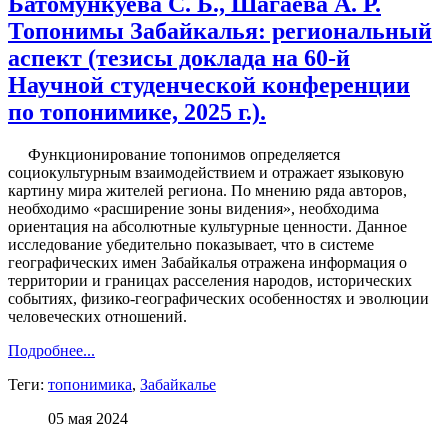
Батомункуева С. Б., Шагаева А. Р.
Топонимы Забайкалья: региональный
аспект (тезисы доклада на 60-й
Научной студенческой конференции
по топонимике, 2025 г.).
Функционирование топонимов определяется
социокультурным взаимодействием и отражает языковую
картину мира жителей региона. По мнению ряда авторов,
необходимо «расширение зоны видения», необходима
ориентация на абсолютные культурные ценности. Данное
исследование убедительно показывает, что в системе
географических имен Забайкалья отражена информация о
территории и границах расселения народов, исторических
событиях, физико-географических особенностях и эволюции
человеческих отношений.
Подробнее...
Теги:
топонимика
,
Забайкалье
05 мая 2024