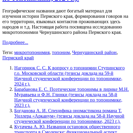
Географические названия дают богатый материал для
изучения истории Пермского края, формирования говоров на
его территории, языковых контактов проживающих здесь
народов и т.д. Настоящая работа посвящена исследованию
микротопонимии Чернушинского района Пермского края.
Подробнее...
Теги:
микротопонимия
,
топоним
,
Чернушинский район
,
Пермский край
Нагорнюк С. С. К вопросу о топонимии Ступинского
г.о. Московской области (тезисы доклада на 59-й
Научной студенческой конференции по топонимике,
2024 г.).
Барабанова Е. С. Поэтические топонимы в лирике М.Н.
Муравьева и Ф.Н. Глинки (тезисы доклада на 58-й
Научной студенческой конференции по топонимике,
2023 г.).
Богданова А. И. Специфика ономастикона романа Т.
Уиллера «Арканум» (тезисы доклада на 58-й Научной
студенческой конференции по топонимике, 2023 г.).
Кутачева А. Ю. Названия остановок общественного
транспорта в Смоленске: функциональный аспект