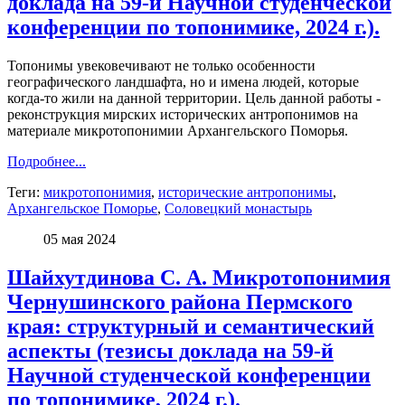
доклада на 59-й Научной студенческой
конференции по топонимике, 2024 г.).
Топонимы увековечивают не только особенности
географического ландшафта, но и имена людей, которые
когда-то жили на данной территории. Цель данной работы -
реконструкция мирских исторических антропонимов на
материале микротопонимии Архангельского Поморья.
Подробнее...
Теги:
микротопонимия
,
исторические антропонимы
,
Архангельское Поморье
,
Соловецкий монастырь
05 мая 2024
Шайхутдинова С. А. Микротопонимия
Чернушинского района Пермского
края: структурный и семантический
аспекты (тезисы доклада на 59-й
Научной студенческой конференции
по топонимике, 2024 г.).